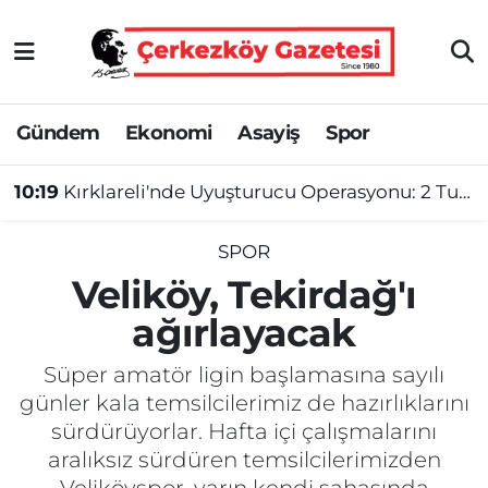
Asayiş
Tekirdağ Nöbetçi Eczaneler
Gündem
Ekonomi
Asayiş
Spor
Ekonomi
Tekirdağ Hava Durumu
10:19
Kırklareli'nde Uyuşturucu Operasyonu: 2 Tutuklama
Gündem
Tekirdağ Namaz Vakitleri
Haber
Tekirdağ Trafik Yoğunluk Haritası
SPOR
Veliköy, Tekirdağ'ı
Kültür&Sanat
Süper Lig Puan Durumu ve Fikstür
ağırlayacak
Manşet
Tüm Manşetler
Süper amatör ligin başlamasına sayılı
günler kala temsilcilerimiz de hazırlıklarını
SAĞLIK
Son Dakika Haberleri
sürdürüyorlar. Hafta içi çalışmalarını
aralıksız sürdüren temsilcilerimizden
Spor
Haber Arşivi