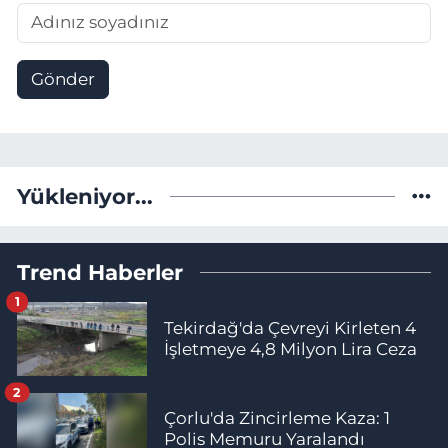
Gönder
Yükleniyor...
Trend Haberler
1
Tekirdağ'da Çevreyi Kirleten 4
İşletmeye 4,8 Milyon Lira Ceza
2
Çorlu'da Zincirleme Kaza: 1
Polis Memuru Yaralandı