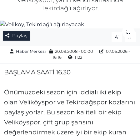
Veliköyspor, yarın kendi sahasında
Tekirdağ'ı ağırlıyor.
Gizlilik Sözleşmesi
İletişim
Paylaş
-
+
A
A
Künye
Haber Merkezi
20.09.2008 - 00:00
07.05.2026 -
16:16
1122
Topluluk Kuralları
BAŞLAMA SAATİ 16.30
Yayın İlkeleri
Önümüzdeki sezon için iddialı iki ekip
olan Veliköyspor ve Tekirdağspor kozlarını
paylaşıyorlar. Bu sezon kaliteli bir ekip
Veliköyspor, çift grup şansını
değerlendirmek üzere iyi bir ekip kuran