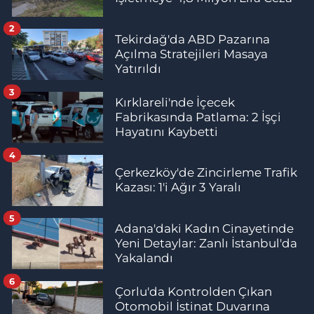
2
Tekirdağ'da ABD Pazarına
Açılma Stratejileri Masaya
Yatırıldı
3
Kırklareli'nde İçecek
Fabrikasında Patlama: 2 İşçi
Hayatını Kaybetti
4
Çerkezköy'de Zincirleme Trafik
Kazası: 1'i Ağır 3 Yaralı
5
Adana'daki Kadın Cinayetinde
Yeni Detaylar: Zanlı İstanbul'da
Yakalandı
6
Çorlu'da Kontrolden Çıkan
Otomobil İstinat Duvarına