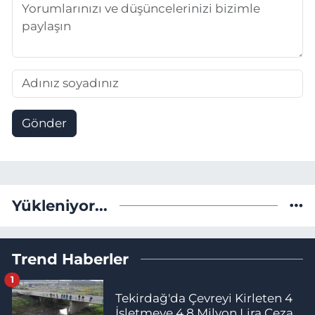
Gönder
Yükleniyor...
Trend Haberler
1
Tekirdağ'da Çevreyi Kirleten 4
İşletmeye 4,8 Milyon Lira Ceza