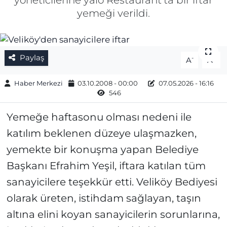
yöneticilerine yalo Restaurant'ta bir iftar
yemeği verildi.
Gizlilik Sözleşmesi
İletişim
Paylaş
-
+
A
A
Künye
Haber Merkezi
03.10.2008 - 00:00
07.05.2026 - 16:16
546
Topluluk Kuralları
Yemeğe haftasonu olması nedeni ile
Yayın İlkeleri
katılım beklenen düzeye ulaşmazken,
yemekte bir konuşma yapan Belediye
Başkanı Efrahim Yeşil, iftara katılan tüm
sanayicilere teşekkür etti. Veliköy Bediyesi
olarak üreten, istihdam sağlayan, taşın
altına elini koyan sanayicilerin sorunlarına,