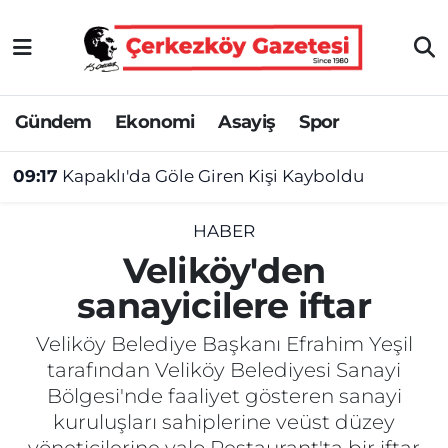
Asayiş
Tekirdağ Nöbetçi Eczaneler
Gündem
Ekonomi
Asayiş
Spor
Ekonomi
Tekirdağ Hava Durumu
09:17
Kapaklı'da Göle Giren Kişi Kayboldu
Gündem
Tekirdağ Namaz Vakitleri
Haber
Tekirdağ Trafik Yoğunluk Haritası
HABER
Veliköy'den
Kültür&Sanat
Süper Lig Puan Durumu ve Fikstür
sanayicilere iftar
Manşet
Tüm Manşetler
Veliköy Belediye Başkanı Efrahim Yeşil
tarafından Veliköy Belediyesi Sanayi
SAĞLIK
Son Dakika Haberleri
Bölgesi'nde faaliyet gösteren sanayi
kuruluşları sahiplerine veüst düzey
Spor
Haber Arşivi