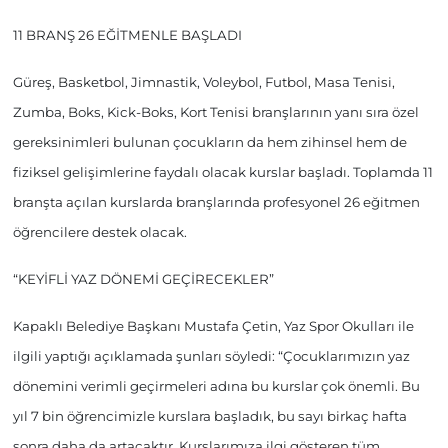
11 BRANŞ 26 EĞİTMENLE BAŞLADI
Güreş, Basketbol, Jimnastik, Voleybol, Futbol, Masa Tenisi,
Zumba, Boks, Kick-Boks, Kort Tenisi branşlarının yanı sıra özel
gereksinimleri bulunan çocukların da hem zihinsel hem de
fiziksel gelişimlerine faydalı olacak kurslar başladı. Toplamda 11
branşta açılan kurslarda branşlarında profesyonel 26 eğitmen
öğrencilere destek olacak.
“KEYİFLİ YAZ DÖNEMİ GEÇİRECEKLER”
Kapaklı Belediye Başkanı Mustafa Çetin, Yaz Spor Okulları ile
ilgili yaptığı açıklamada şunları söyledi: “Çocuklarımızın yaz
dönemini verimli geçirmeleri adına bu kurslar çok önemli. Bu
yıl 7 bin öğrencimizle kurslara başladık, bu sayı birkaç hafta
sonra daha da artacaktır. Kurslarımıza ilgi gösteren tüm