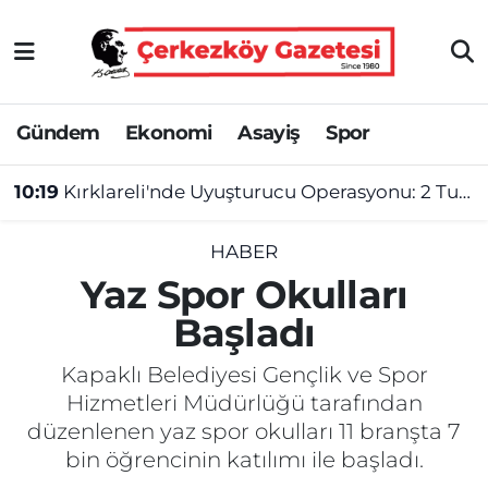
Asayiş
Tekirdağ Nöbetçi Eczaneler
Gündem
Ekonomi
Asayiş
Spor
Ekonomi
Tekirdağ Hava Durumu
10:19
Kırklareli'nde Uyuşturucu Operasyonu: 2 Tutuklama
Gündem
Tekirdağ Namaz Vakitleri
Haber
Tekirdağ Trafik Yoğunluk Haritası
HABER
Yaz Spor Okulları
Kültür&Sanat
Süper Lig Puan Durumu ve Fikstür
Başladı
Manşet
Tüm Manşetler
Kapaklı Belediyesi Gençlik ve Spor
Hizmetleri Müdürlüğü tarafından
SAĞLIK
Son Dakika Haberleri
düzenlenen yaz spor okulları 11 branşta 7
bin öğrencinin katılımı ile başladı.
Spor
Haber Arşivi