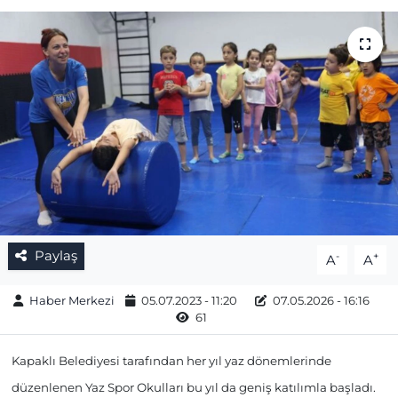
Gizlilik Sözleşmesi
İletişim
Künye
Topluluk Kuralları
Yayın İlkeleri
Paylaş
-
+
A
A
Haber Merkezi
05.07.2023 - 11:20
07.05.2026 - 16:16
61
Kapaklı Belediyesi tarafından her yıl yaz dönemlerinde
düzenlenen Yaz Spor Okulları bu yıl da geniş katılımla başladı.