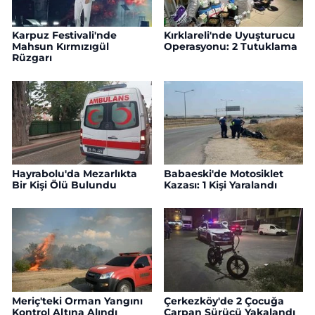
Karpuz Festivali'nde
Kırklareli'nde Uyuşturucu
Mahsun Kırmızıgül
Operasyonu: 2 Tutuklama
Rüzgarı
Hayrabolu'da Mezarlıkta
Babaeski'de Motosiklet
Bir Kişi Ölü Bulundu
Kazası: 1 Kişi Yaralandı
Meriç'teki Orman Yangını
Çerkezköy'de 2 Çocuğa
Kontrol Altına Alındı
Çarpan Sürücü Yakalandı