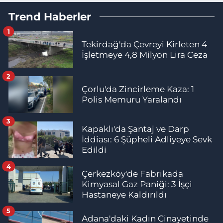
Trend Haberler
1
Tekirdağ'da Çevreyi Kirleten 4
İşletmeye 4,8 Milyon Lira Ceza
2
Çorlu'da Zincirleme Kaza: 1
Polis Memuru Yaralandı
3
Kapaklı'da Şantaj ve Darp
İddiası: 6 Şüpheli Adliyeye Sevk
Edildi
4
Çerkezköy'de Fabrikada
Kimyasal Gaz Paniği: 3 İşçi
Hastaneye Kaldırıldı
5
Adana'daki Kadın Cinayetinde