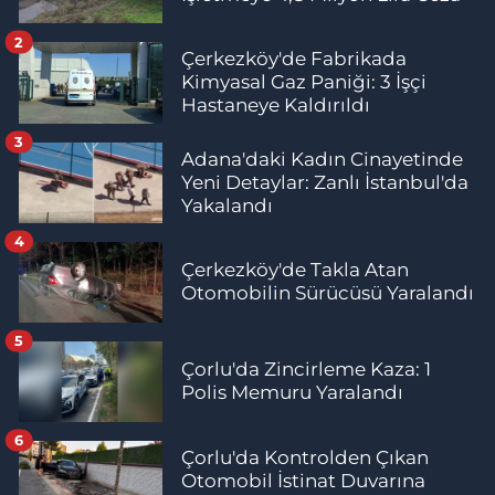
2
Çerkezköy'de Fabrikada
Kimyasal Gaz Paniği: 3 İşçi
Hastaneye Kaldırıldı
3
Adana'daki Kadın Cinayetinde
Yeni Detaylar: Zanlı İstanbul'da
Yakalandı
4
Çerkezköy'de Takla Atan
Otomobilin Sürücüsü Yaralandı
5
Çorlu'da Zincirleme Kaza: 1
Polis Memuru Yaralandı
6
Çorlu'da Kontrolden Çıkan
Otomobil İstinat Duvarına