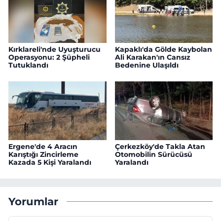
Kırklareli'nde Uyuşturucu
Kapaklı'da Gölde Kaybolan
Operasyonu: 2 Şüpheli
Ali Karakan'ın Cansız
Tutuklandı
Bedenine Ulaşıldı
Ergene'de 4 Aracın
Çerkezköy'de Takla Atan
Karıştığı Zincirleme
Otomobilin Sürücüsü
Kazada 5 Kişi Yaralandı
Yaralandı
Yorumlar