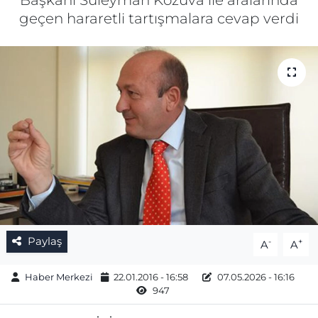
Başkanı Süleyman Kozuva ile aralarında
geçen hararetli tartışmalara cevap verdi
Gizlilik Sözleşmesi
İletişim
Künye
Topluluk Kuralları
Yayın İlkeleri
Paylaş
-
+
A
A
Haber Merkezi
22.01.2016 - 16:58
07.05.2026 - 16:16
947