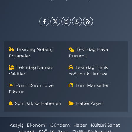
Tekirdağ Nöbetçi
Tekirdağ Hava
Eczaneler
Durumu
Tekirdağ Namaz
Tekirdağ Trafik
Vakitleri
Yoğunluk Haritası
Puan Durumu ve
Tüm Manşetler
Fikstür
Son Dakika Haberleri
Haber Arşivi
Asayiş
Ekonomi
Gündem
Haber
Kültür&Sanat
Manşet
SAĞLIK
Spor
Gizlilik Sözleşmesi