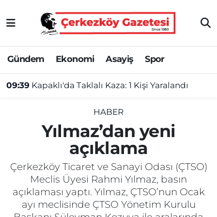
Asayiş
Tekirdağ Nöbetçi Eczaneler
Gündem
Ekonomi
Asayiş
Spor
Ekonomi
Tekirdağ Hava Durumu
09:39
Kapaklı'da Taklalı Kaza: 1 Kişi Yaralandı
Gündem
Tekirdağ Namaz Vakitleri
Haber
Tekirdağ Trafik Yoğunluk Haritası
HABER
Yılmaz’dan yeni
Kültür&Sanat
Süper Lig Puan Durumu ve Fikstür
açıklama
Manşet
Tüm Manşetler
Çerkezköy Ticaret ve Sanayi Odası (ÇTSO)
Meclis Üyesi Rahmi Yılmaz, basın
SAĞLIK
Son Dakika Haberleri
açıklaması yaptı. Yılmaz, ÇTSO’nun Ocak
ayı meclisinde ÇTSO Yönetim Kurulu
Spor
Haber Arşivi