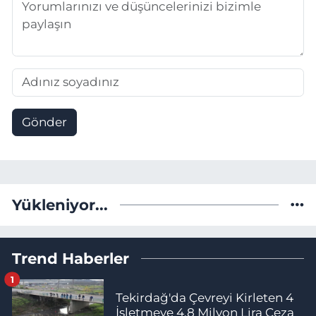
Gönder
Yükleniyor...
Trend Haberler
1
Tekirdağ'da Çevreyi Kirleten 4
İşletmeye 4,8 Milyon Lira Ceza