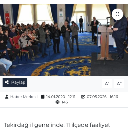
Gizlilik Sözleşmesi
İletişim
Künye
Topluluk Kuralları
Yayın İlkeleri
Paylaş
-
+
A
A
Haber Merkezi
14.01.2020 - 12:11
07.05.2026 - 16:16
145
Tekirdağ il genelinde, 11 ilçede faaliyet