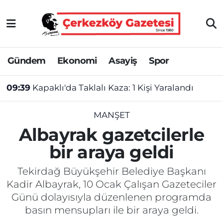
Asayiş
Tekirdağ Nöbetçi Eczaneler
Gündem
Ekonomi
Asayiş
Spor
Ekonomi
Tekirdağ Hava Durumu
09:39
Kapaklı'da Taklalı Kaza: 1 Kişi Yaralandı
Gündem
Tekirdağ Namaz Vakitleri
Haber
Tekirdağ Trafik Yoğunluk Haritası
MANŞET
Albayrak gazetcilerle
Kültür&Sanat
Süper Lig Puan Durumu ve Fikstür
bir araya geldi
Manşet
Tüm Manşetler
Tekirdağ Büyükşehir Belediye Başkanı
Kadir Albayrak, 10 Ocak Çalışan Gazeteciler
SAĞLIK
Son Dakika Haberleri
Günü dolayısıyla düzenlenen programda
basın mensupları ile bir araya geldi.
Spor
Haber Arşivi