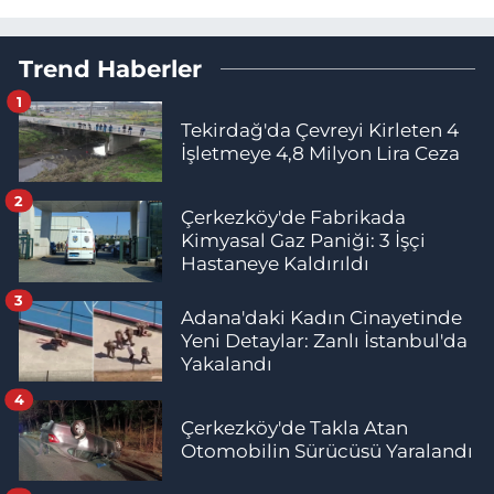
Trend Haberler
1
Tekirdağ'da Çevreyi Kirleten 4
İşletmeye 4,8 Milyon Lira Ceza
2
Çerkezköy'de Fabrikada
Kimyasal Gaz Paniği: 3 İşçi
Hastaneye Kaldırıldı
3
Adana'daki Kadın Cinayetinde
Yeni Detaylar: Zanlı İstanbul'da
Yakalandı
4
Çerkezköy'de Takla Atan
Otomobilin Sürücüsü Yaralandı