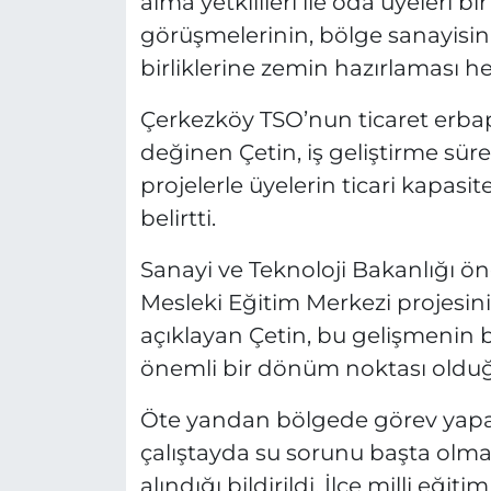
alma yetkilileri ile oda üyeleri bi
görüşmelerinin, bölge sanayisin
birliklerine zemin hazırlaması he
Çerkezköy TSO’nun ticaret erbap
değinen Çetin, iş geliştirme sür
projelerle üyelerin ticari kapasit
belirtti.
Sanayi ve Teknoloji Bakanlığı 
Mesleki Eğitim Merkezi projesin
açıklayan Çetin, bu gelişmenin
önemli bir dönüm noktası olduğu
Öte yandan bölgede görev yapan
çalıştayda su sorunu başta olmak
alındığı bildirildi. İlçe milli eğ