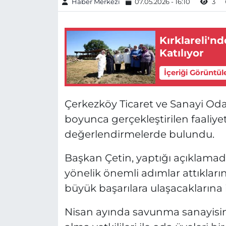
Haber Merkezi
07.05.2026 - 16:10
3
Kırklareli'n
Katılıyor
İçeriği Görüntül
Çerkezköy Ticaret ve Sanayi Oda
boyunca gerçekleştirilen faaliye
değerlendirmelerde bulundu.
Başkan Çetin, yaptığı açıklama
yönelik önemli adımlar attıkların
büyük başarılara ulaşacaklarına i
Nisan ayında savunma sanayisin