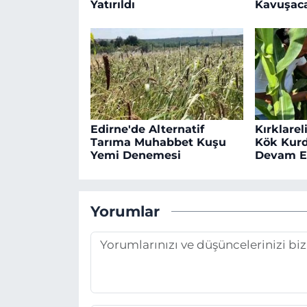
Yatırıldı
Kavuşac
Edirne'de Alternatif
Kırklarel
Tarıma Muhabbet Kuşu
Kök Kurd
Yemi Denemesi
Devam E
Yorumlar