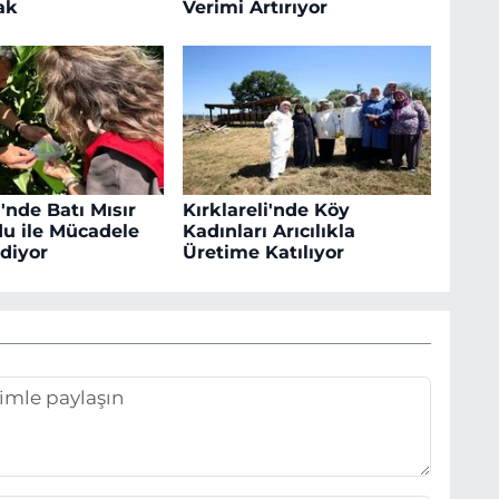
ak
Verimi Artırıyor
i'nde Batı Mısır
Kırklareli'nde Köy
u ile Mücadele
Kadınları Arıcılıkla
diyor
Üretime Katılıyor