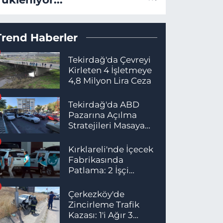
Trend Haberler
Tekirdağ'da Çevreyi
Kirleten 4 İşletmeye
4,8 Milyon Lira Ceza
Tekirdağ'da ABD
Pazarına Açılma
Stratejileri Masaya
Yatırıldı
Kırklareli'nde İçecek
Fabrikasında
Patlama: 2 İşçi
Hayatını Kaybetti
Çerkezköy'de
Zincirleme Trafik
Kazası: 1'i Ağır 3