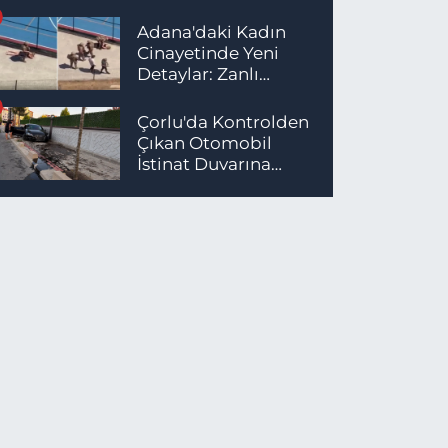
Yaralı
Adana'daki Kadın
Cinayetinde Yeni
Detaylar: Zanlı
İstanbul'da
Yakalandı
Çorlu'da Kontrolden
Çıkan Otomobil
İstinat Duvarına
Çarptı