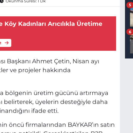
Okunma Süresi: 1 Dk
5
de Köy Kadınları Arıcılıkla Üretime
6
e
sı Başkanı Ahmet Çetin, Nisan ayı
tler ve projeler hakkında
da bölgenin üretim gücünü artırmaya
ı belirterek, üyelerin desteğiyle daha
nandığını ifade etti.
in öncü firmalarından BAYKAR’ın satın