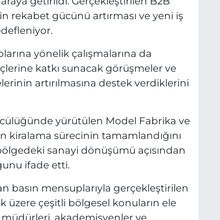
r araya getirildi. Gerçekleştirilen B2B
in rekabet gücünü artırması ve yeni iş
defleniyor.
larına yönelik çalışmalarına da
eçlerine katkı sunacak görüşmeler ve
elerinin artırılmasına destek verdiklerini
öncülüğünde yürütülen Model Fabrika ve
in kiralama sürecinin tamamlandığını
 bölgedeki sanayi dönüşümü açısından
nu ifade etti.
 basın mensuplarıyla gerçekleştirilen
 üzere çeşitli bölgesel konuların ele
itim müdürleri, akademisyenler ve