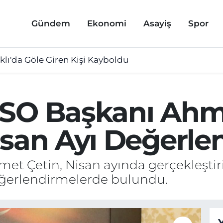
Gündem
Ekonomi
Asayiş
Spor
lı'da Göle Giren Kişi Kayboldu
TSO Başkanı Ah
isan Ayı Değerle
t Çetin, Nisan ayında gerçekleştiril
 değerlendirmelerde bulundu.