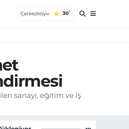
°
30
Çerkezköy
met
ndirmesi
en sanayi, eğitim ve iş
Yükleniyor...