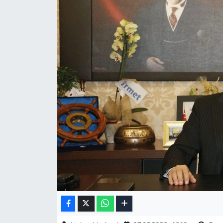
Gizlilik Sözleşmesi
İletişim
Künye
Topluluk Kuralları
Yayın İlkeleri