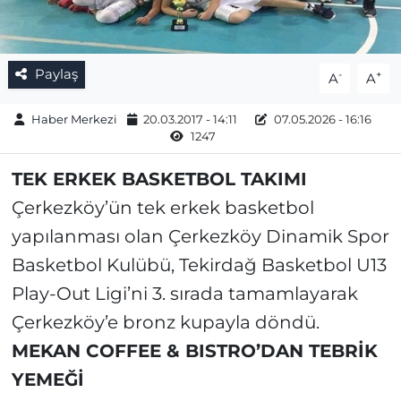
Paylaş
-
+
A
A
Haber Merkezi
20.03.2017 - 14:11
07.05.2026 - 16:16
1247
TEK ERKEK BASKETBOL TAKIMI
Çerkezköy’ün tek erkek basketbol
yapılanması olan Çerkezköy Dinamik Spor
Basketbol Kulübü, Tekirdağ Basketbol U13
Play-Out Ligi’ni 3. sırada tamamlayarak
Çerkezköy’e bronz kupayla döndü.
MEKAN COFFEE & BISTRO’DAN TEBRİK
YEMEĞİ