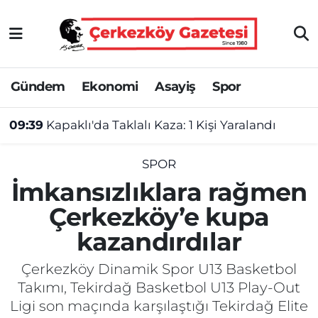
Asayiş
Tekirdağ Nöbetçi Eczaneler
Gündem
Ekonomi
Asayiş
Spor
Ekonomi
Tekirdağ Hava Durumu
09:39
Kapaklı'da Taklalı Kaza: 1 Kişi Yaralandı
Gündem
Tekirdağ Namaz Vakitleri
Haber
Tekirdağ Trafik Yoğunluk Haritası
SPOR
İmkansızlıklara rağmen
Kültür&Sanat
Süper Lig Puan Durumu ve Fikstür
Çerkezköy’e kupa
kazandırdılar
Manşet
Tüm Manşetler
Çerkezköy Dinamik Spor U13 Basketbol
SAĞLIK
Son Dakika Haberleri
Takımı, Tekirdağ Basketbol U13 Play-Out
Ligi son maçında karşılaştığı Tekirdağ Elite
Spor
Haber Arşivi