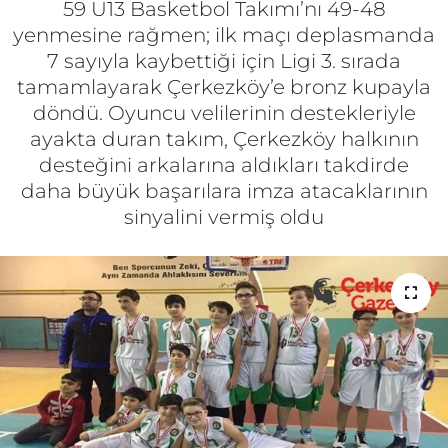
59 U13 Basketbol Takımı’nı 49-48
yenmesine rağmen; ilk maçı deplasmanda
Gizlilik Sözleşmesi
7 sayıyla kaybettiği için Ligi 3. sırada
tamamlayarak Çerkezköy’e bronz kupayla
İletişim
döndü. Oyuncu velilerinin destekleriyle
ayakta duran takım, Çerkezköy halkının
Künye
desteğini arkalarına aldıkları takdirde
daha büyük başarılara imza atacaklarının
Topluluk Kuralları
sinyalini vermiş oldu
Yayın İlkeleri