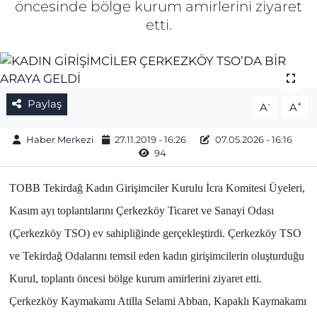
öncesinde bölge kurum amirlerini ziyaret
etti.
Gizlilik Sözleşmesi
İletişim
Künye
Paylaş
-
+
A
A
Topluluk Kuralları
Haber Merkezi
27.11.2019 - 16:26
07.05.2026 - 16:16
94
Yayın İlkeleri
TOBB Tekirdağ Kadın Girişimciler Kurulu İcra Komitesi Üyeleri,
Kasım ayı toplantılarını Çerkezköy Ticaret ve Sanayi Odası
(Çerkezköy TSO) ev sahipliğinde gerçekleştirdi. Çerkezköy TSO
ve Tekirdağ Odalarını temsil eden kadın girişimcilerin oluşturduğu
Kurul, toplantı öncesi bölge kurum amirlerini ziyaret etti.
Çerkezköy Kaymakamı Atilla Selami Abban, Kapaklı Kaymakamı