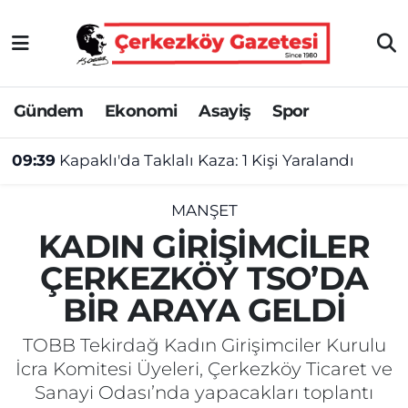
Asayiş
Tekirdağ Nöbetçi Eczaneler
Gündem
Ekonomi
Asayiş
Spor
Ekonomi
Tekirdağ Hava Durumu
09:39
Kapaklı'da Taklalı Kaza: 1 Kişi Yaralandı
Gündem
Tekirdağ Namaz Vakitleri
Haber
Tekirdağ Trafik Yoğunluk Haritası
MANŞET
KADIN GİRİŞİMCİLER
Kültür&Sanat
Süper Lig Puan Durumu ve Fikstür
ÇERKEZKÖY TSO’DA
BİR ARAYA GELDİ
Manşet
Tüm Manşetler
TOBB Tekirdağ Kadın Girişimciler Kurulu
SAĞLIK
Son Dakika Haberleri
İcra Komitesi Üyeleri, Çerkezköy Ticaret ve
Sanayi Odası’nda yapacakları toplantı
Spor
Haber Arşivi