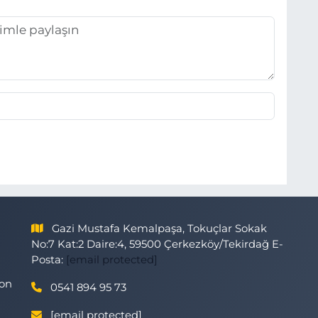
Gazi Mustafa Kemalpaşa, Tokuçlar Sokak
No:7 Kat:2 Daire:4, 59500 Çerkezköy/Tekirdağ E-
Posta:
[email protected]
son
0541 894 95 73
[email protected]