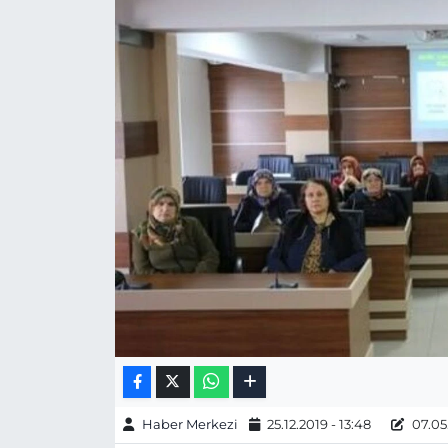
Gizlilik Sözleşmesi
İletişim
Künye
Topluluk Kuralları
Yayın İlkeleri
Haber Merkezi
25.12.2019 - 13:48
07.05.