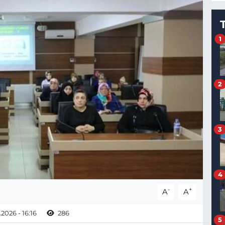
1
2
3
4
-
+
A
A
2026 - 16:16
286
5