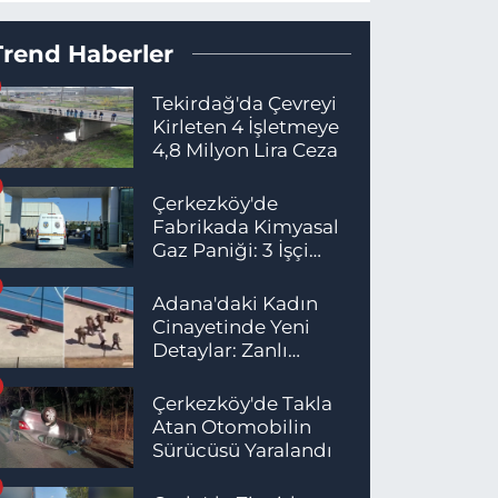
Trend Haberler
Tekirdağ'da Çevreyi
Kirleten 4 İşletmeye
4,8 Milyon Lira Ceza
Çerkezköy'de
Fabrikada Kimyasal
Gaz Paniği: 3 İşçi
Hastaneye Kaldırıldı
Adana'daki Kadın
Cinayetinde Yeni
Detaylar: Zanlı
İstanbul'da
Yakalandı
Çerkezköy'de Takla
Atan Otomobilin
Sürücüsü Yaralandı