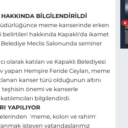
 HAKKINDA BİLGİLENDİRİLDİ
6
ri Müdürlüğünce meme kanserinde erken
belirtileri hakkında Kapaklı'da ikamet
ı Belediye Meclis Salonunda seminer
olarak katılan ve Kapaklı Belediyesi
ev yapan Hemşire Feride Ceylan, meme
stlanan kanser türü olduğunun altını
teşhisin önemi ve kanserle
tılımcıları bilgilendirdi.
I YAPILIYOR
elerinden 'meme, kolon ve rahim'
lanmak isteyen vatandaşlarımız