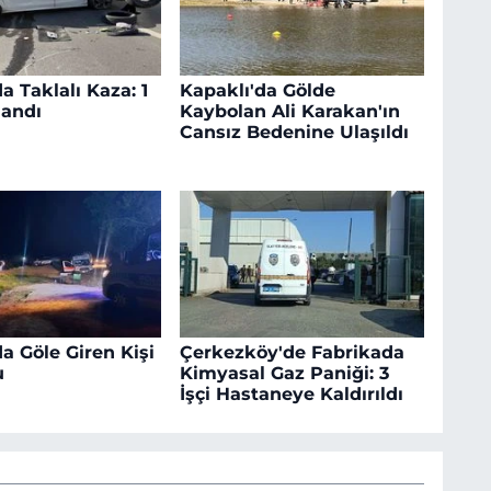
a Taklalı Kaza: 1
Kapaklı'da Gölde
landı
Kaybolan Ali Karakan'ın
Cansız Bedenine Ulaşıldı
a Göle Giren Kişi
Çerkezköy'de Fabrikada
u
Kimyasal Gaz Paniği: 3
İşçi Hastaneye Kaldırıldı