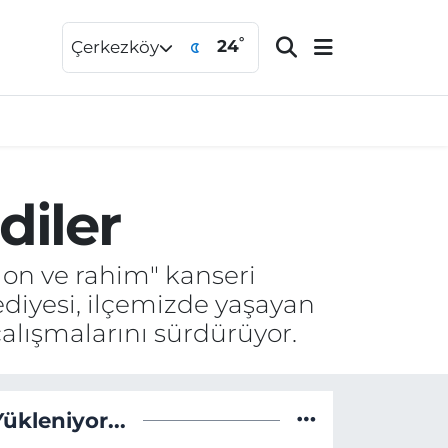
°
24
Çerkezköy
diler
lon ve rahim" kanseri
diyesi, ilçemizde yaşayan
alışmalarını sürdürüyor.
Yükleniyor...