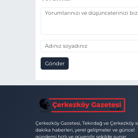
Gönder
Çerkezköy Gazetesi, Tekirdağ ve Çerkezköy 
dakika haberleri, yerel gelişmeler ve güncel
gündemi hızlı ve güvenilir şekilde sunar.