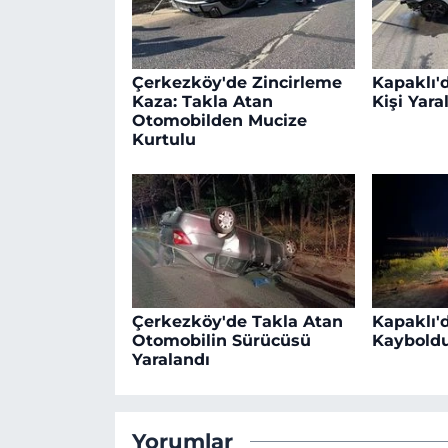
Çerkezköy'de Zincirleme
Kapaklı'd
Kaza: Takla Atan
Kişi Yara
Otomobilden Mucize
Kurtulu
Çerkezköy'de Takla Atan
Kapaklı'd
Otomobilin Sürücüsü
Kaybold
Yaralandı
Yorumlar