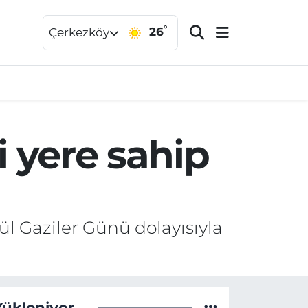
°
26
Çerkezköy
i yere sahip
ül Gaziler Günü dolayısıyla
Yükleniyor...