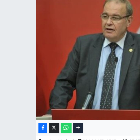
Gizlilik Sözleşmesi
İletişim
Künye
Topluluk Kuralları
Yayın İlkeleri