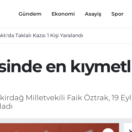
Gündem
Ekonomi
Asayiş
Spor
lı'da Taklalı Kaza: 1 Kişi Yaralandı
esinde en kıymetl
irdağ Milletvekili Faik Öztrak, 19 Eyl
ladı