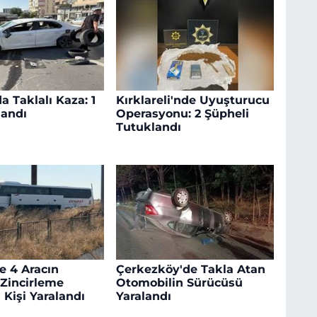
a Taklalı Kaza: 1
Kırklareli'nde Uyuşturucu
landı
Operasyonu: 2 Şüpheli
Tutuklandı
e 4 Aracın
Çerkezköy'de Takla Atan
 Zincirleme
Otomobilin Sürücüsü
 Kişi Yaralandı
Yaralandı