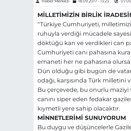
Haber Merkezi
18.09.2017 - 13:23
07.05.
MİLLETİMİZİN BİRLİK İRADES
“Türkiye Cumhuriyeti, milletimiz
ruhuyla verdiği mücadele sayesi
döktüğü kan ve verdikleri can p
Cumhuriyeti canı pahasına kuran 
emaneti her ne pahasına olurs
Dün olduğu gibi bugün de vatanı
odağı, karşısında Türk milletini ve
Bu çerçevede, bu onurlu maziyi 
canını siper eden fedakar gazile
kıymetli yere sahip olacaktır.
MİNNETLERİMİ SUNUYORUM
Bu duygu ve düşüncelerle Gazil