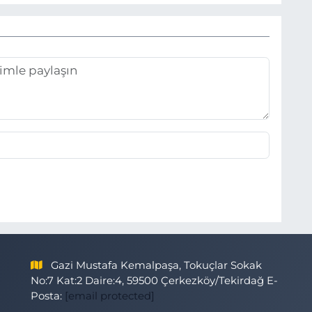
Gazi Mustafa Kemalpaşa, Tokuçlar Sokak
No:7 Kat:2 Daire:4, 59500 Çerkezköy/Tekirdağ E-
Posta:
[email protected]