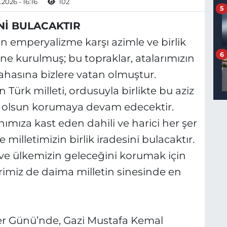
2026 - 16:16
102
5
İNİ BULACAKTIR
in emperyalizme karşı azimle ve birlik
6
ne kurulmuş; bu topraklar, atalarımızın
ahasına bizlere vatan olmuştur.
Türk milleti, ordusuyla birlikte bu aziz
a olsun korumaya devam edecektir.
mıza kast eden dahili ve harici her şer
 milletimizin birlik iradesini bulacaktır.
ve ülkemizin geleceğini korumak için
rimiz de daima milletin sinesinde en
er Günü’nde, Gazi Mustafa Kemal