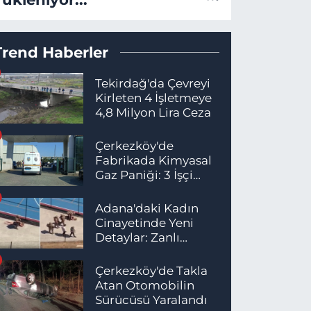
Trend Haberler
Tekirdağ'da Çevreyi
Kirleten 4 İşletmeye
4,8 Milyon Lira Ceza
Çerkezköy'de
Fabrikada Kimyasal
Gaz Paniği: 3 İşçi
Hastaneye Kaldırıldı
Adana'daki Kadın
Cinayetinde Yeni
Detaylar: Zanlı
İstanbul'da
Yakalandı
Çerkezköy'de Takla
Atan Otomobilin
Sürücüsü Yaralandı