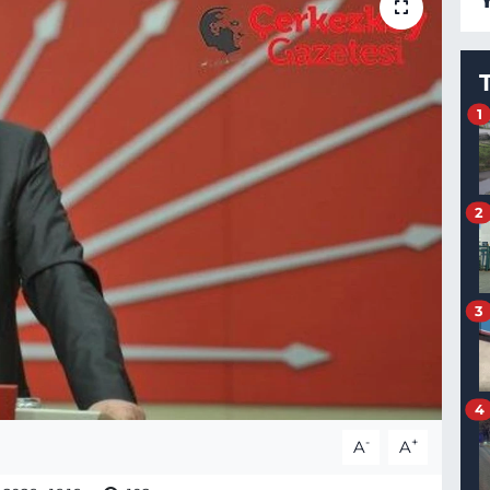
1
2
3
4
-
+
A
A