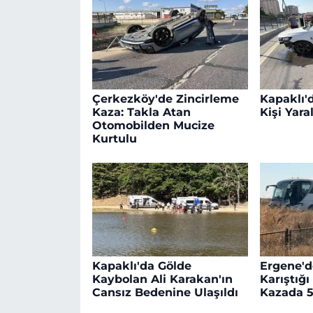
Çerkezköy'de Zincirleme
Kapaklı'd
Kaza: Takla Atan
Kişi Yara
Otomobilden Mucize
Kurtulu
Kapaklı'da Gölde
Ergene'd
Kaybolan Ali Karakan'ın
Karıştığı
Cansız Bedenine Ulaşıldı
Kazada 5