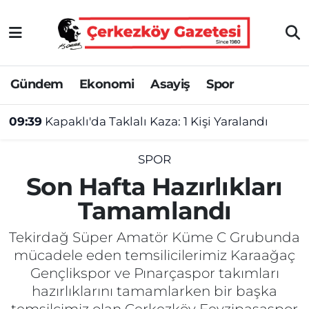
Asayiş
Tekirdağ Nöbetçi Eczaneler
Gündem
Ekonomi
Asayiş
Spor
Ekonomi
Tekirdağ Hava Durumu
09:39
Kapaklı'da Taklalı Kaza: 1 Kişi Yaralandı
Gündem
Tekirdağ Namaz Vakitleri
Haber
Tekirdağ Trafik Yoğunluk Haritası
SPOR
Son Hafta Hazırlıkları
Kültür&Sanat
Süper Lig Puan Durumu ve Fikstür
Tamamlandı
Manşet
Tüm Manşetler
Tekirdağ Süper Amatör Küme C Grubunda
mücadele eden temsilicilerimiz Karaağaç
SAĞLIK
Son Dakika Haberleri
Gençlikspor ve Pınarçaspor takımları
hazırlıklarını tamamlarken bir başka
Spor
Haber Arşivi