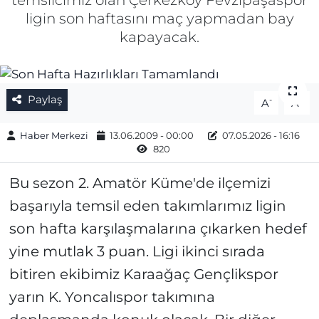
temsilcimiz olan Çerkezköy Fevzipaşaspor
ligin son haftasını maç yapmadan bay
Gizlilik Sözleşmesi
kapayacak.
İletişim
Künye
Paylaş
-
+
A
A
Topluluk Kuralları
Haber Merkezi
13.06.2009 - 00:00
07.05.2026 - 16:16
820
Yayın İlkeleri
Bu sezon 2. Amatör Küme'de ilçemizi
başarıyla temsil eden takımlarımız ligin
son hafta karşılaşmalarına çıkarken hedef
yine mutlak 3 puan. Ligi ikinci sırada
bitiren ekibimiz Karaağaç Gençlikspor
yarın K. Yoncalıspor takımına