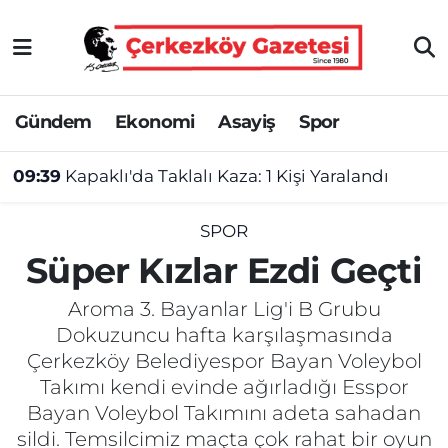
Asayiş
Tekirdağ Nöbetçi Eczaneler
Gündem
Ekonomi
Asayiş
Spor
Ekonomi
Tekirdağ Hava Durumu
09:39
Kapaklı'da Taklalı Kaza: 1 Kişi Yaralandı
Gündem
Tekirdağ Namaz Vakitleri
Haber
Tekirdağ Trafik Yoğunluk Haritası
SPOR
Süper Kızlar Ezdi Geçti
Kültür&Sanat
Süper Lig Puan Durumu ve Fikstür
Aroma 3. Bayanlar Lig'i B Grubu
Manşet
Tüm Manşetler
Dokuzuncu hafta karşılaşmasında
Çerkezköy Belediyespor Bayan Voleybol
SAĞLIK
Son Dakika Haberleri
Takımı kendi evinde ağırladığı Esspor
Bayan Voleybol Takımını adeta sahadan
Spor
Haber Arşivi
sildi. Temsilcimiz maçta çok rahat bir oyun