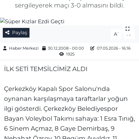
sergileyerek maçı 3-0 almasını bildi.
Gizlilik Sözleşmesi
İletişim
Paylaş
-
+
A
A
Künye
Haber Merkezi
30.12.2008 - 00:00
07.05.2026 - 16:16
1925
Topluluk Kuralları
İLK SETİ TEMSİLCİMİZ ALDI
Yayın İlkeleri
Çerkezköy Kapalı Spor Salonu'nda
oynanan karşılaşmaya taraftarlar yoğun
ilgi gösterdi. Çerkezköy Belediyespor
Bayan Voleybol Takımı sahaya: 1 Esra Tınığ,
6 Sinem Açmaz, 8 Gaye Demirbaş, 9
Nebahat Özsoy, 10 Begüm Ayyıldız, 11