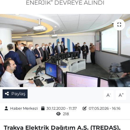
ENERJİK” DEVREYE ALINDI
Gizlilik Sözleşmesi
İletişim
Künye
Topluluk Kuralları
Yayın İlkeleri
Paylaş
-
+
A
A
Haber Merkezi
30.12.2020 - 11:37
07.05.2026 - 16:16
218
Trakya Elektrik Dağıtım A.Ş. (TREDAŞ),