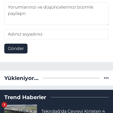
Gönder
Yükleniyor...
Trend Haberler
1
Tekirdağ'da Çevreyi Kirleten 4