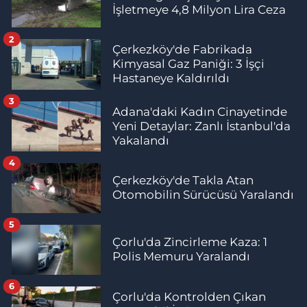
İşletmeye 4,8 Milyon Lira Ceza
2
Çerkezköy'de Fabrikada
Kimyasal Gaz Paniği: 3 İşçi
Hastaneye Kaldırıldı
3
Adana'daki Kadın Cinayetinde
Yeni Detaylar: Zanlı İstanbul'da
Yakalandı
4
Çerkezköy'de Takla Atan
Otomobilin Sürücüsü Yaralandı
5
Çorlu'da Zincirleme Kaza: 1
Polis Memuru Yaralandı
6
Çorlu'da Kontrolden Çıkan