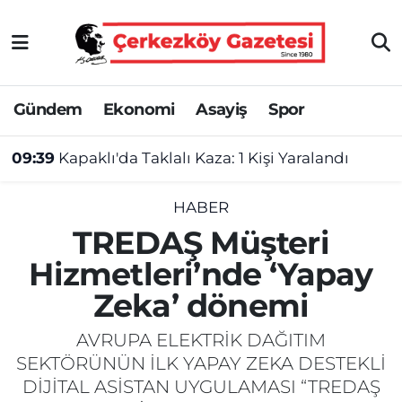
Asayiş
Tekirdağ Nöbetçi Eczaneler
Gündem
Ekonomi
Asayiş
Spor
Ekonomi
Tekirdağ Hava Durumu
09:39
Kapaklı'da Taklalı Kaza: 1 Kişi Yaralandı
Gündem
Tekirdağ Namaz Vakitleri
Haber
Tekirdağ Trafik Yoğunluk Haritası
HABER
TREDAŞ Müşteri
Kültür&Sanat
Süper Lig Puan Durumu ve Fikstür
Hizmetleri’nde ‘Yapay
Zeka’ dönemi
Manşet
Tüm Manşetler
AVRUPA ELEKTRİK DAĞITIM
SAĞLIK
Son Dakika Haberleri
SEKTÖRÜNÜN İLK YAPAY ZEKA DESTEKLİ
DİJİTAL ASİSTAN UYGULAMASI “TREDAŞ
Spor
Haber Arşivi