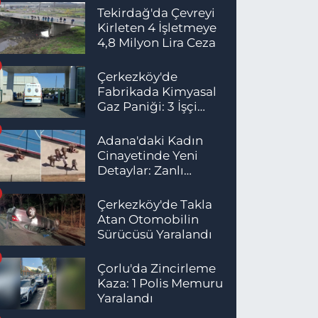
Tekirdağ'da Çevreyi
Kirleten 4 İşletmeye
4,8 Milyon Lira Ceza
Çerkezköy'de
Fabrikada Kimyasal
Gaz Paniği: 3 İşçi
Hastaneye Kaldırıldı
Adana'daki Kadın
Cinayetinde Yeni
Detaylar: Zanlı
İstanbul'da
Yakalandı
Çerkezköy'de Takla
Atan Otomobilin
Sürücüsü Yaralandı
Çorlu'da Zincirleme
Kaza: 1 Polis Memuru
Yaralandı