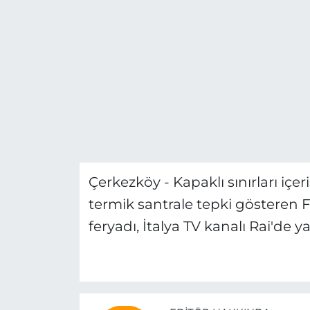
Gizlilik Sözleşmesi
İletişim
Künye
Topluluk Kuralları
Yayın İlkeleri
Çerkezköy - Kapaklı sınırları iç
termik santrale tepki gösteren F
feryadı, İtalya TV kanalı Rai'de y