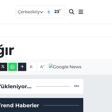
°
23
Çerkezköy
ğır
-
+
A
A
Yükleniyor...
Trend Haberler