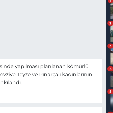
1
2
3
erisinde yapılması planlanan kömürlü
4
evziye Teyze ve Pınarçalı kadınlarının
ankılandı.
5