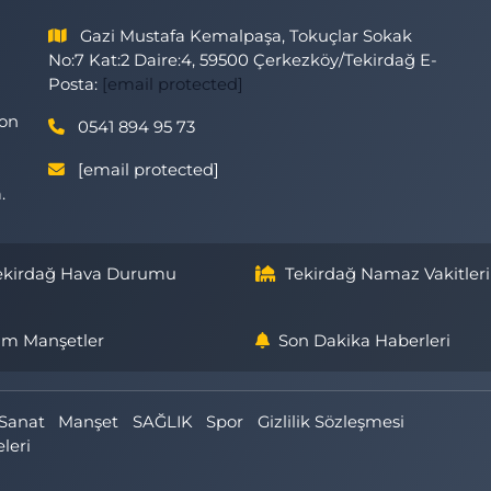
Gazi Mustafa Kemalpaşa, Tokuçlar Sokak
No:7 Kat:2 Daire:4, 59500 Çerkezköy/Tekirdağ E-
Posta:
[email protected]
son
0541 894 95 73
[email protected]
.
ekirdağ Hava Durumu
Tekirdağ Namaz Vakitleri
m Manşetler
Son Dakika Haberleri
Sanat
Manşet
SAĞLIK
Spor
Gizlilik Sözleşmesi
eleri