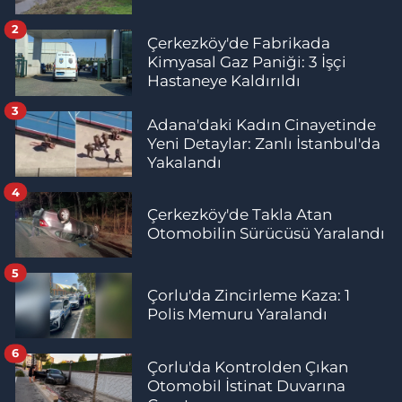
2
Çerkezköy'de Fabrikada
Kimyasal Gaz Paniği: 3 İşçi
Hastaneye Kaldırıldı
3
Adana'daki Kadın Cinayetinde
Yeni Detaylar: Zanlı İstanbul'da
Yakalandı
4
Çerkezköy'de Takla Atan
Otomobilin Sürücüsü Yaralandı
5
Çorlu'da Zincirleme Kaza: 1
Polis Memuru Yaralandı
6
Çorlu'da Kontrolden Çıkan
Otomobil İstinat Duvarına