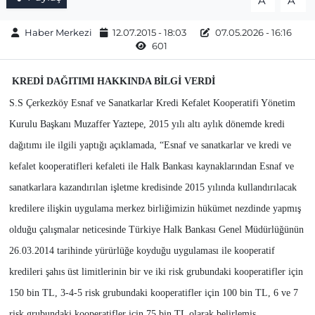
A
A
Haber Merkezi
12.07.2015 - 18:03
07.05.2026 - 16:16
601
KREDİ DAĞITIMI HAKKINDA BİLGİ VERDİ
S.S Çerkezköy Esnaf ve Sanatkarlar Kredi Kefalet Kooperatifi Yönetim
Kurulu Başkanı Muzaffer Yaztepe, 2015 yılı altı aylık dönemde kredi
dağıtımı ile ilgili yaptığı açıklamada, “Esnaf ve sanatkarlar ve kredi ve
kefalet kooperatifleri kefaleti ile Halk Bankası kaynaklarından Esnaf ve
sanatkarlara kazandırılan işletme kredisinde 2015 yılında kullandırılacak
kredilere ilişkin uygulama merkez birliğimizin hükümet nezdinde yapmış
olduğu çalışmalar neticesinde Türkiye Halk Bankası Genel Müdürlüğünün
26.03.2014 tarihinde yürürlüğe koyduğu uygulaması ile kooperatif
kredileri şahıs üst limitlerinin bir ve iki risk grubundaki kooperatifler için
150 bin TL, 3-4-5 risk grubundaki kooperatifler için 100 bin TL, 6 ve 7
risk grubundaki kooperatifler için 75 bin TL olarak belirlemiş