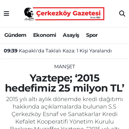
Asayiş
Tekirdağ Nöbetçi Eczaneler
Gündem
Ekonomi
Asayiş
Spor
Ekonomi
Tekirdağ Hava Durumu
09:39
Kapaklı'da Taklalı Kaza: 1 Kişi Yaralandı
Gündem
Tekirdağ Namaz Vakitleri
Haber
Tekirdağ Trafik Yoğunluk Haritası
MANŞET
Yaztepe; ‘2015
Kültür&Sanat
Süper Lig Puan Durumu ve Fikstür
hedefimiz 25 milyon TL’
Manşet
Tüm Manşetler
2015 yılı altı aylık dönemde kredi dağıtımı
hakkında açıklamalarda bulunan S.S
SAĞLIK
Son Dakika Haberleri
Çerkezköy Esnaf ve Sanatkarlar Kredi
Kefalet Kooperatifi Yönetim Kurulu
Spor
Haber Arşivi