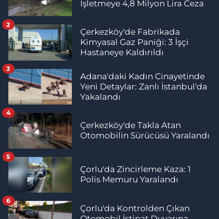
İşletmeye 4,8 Milyon Lira Ceza
2
Çerkezköy'de Fabrikada
Kimyasal Gaz Paniği: 3 İşçi
Hastaneye Kaldırıldı
3
Adana'daki Kadın Cinayetinde
Yeni Detaylar: Zanlı İstanbul'da
Yakalandı
4
Çerkezköy'de Takla Atan
Otomobilin Sürücüsü Yaralandı
5
Çorlu'da Zincirleme Kaza: 1
Polis Memuru Yaralandı
6
Çorlu'da Kontrolden Çıkan
Otomobil İstinat Duvarına