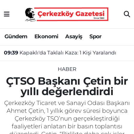
Asayiş
Tekirdağ Nöbetçi Eczaneler
Gündem
Ekonomi
Asayiş
Spor
Ekonomi
Tekirdağ Hava Durumu
09:39
Kapaklı'da Taklalı Kaza: 1 Kişi Yaralandı
Gündem
Tekirdağ Namaz Vakitleri
Haber
Tekirdağ Trafik Yoğunluk Haritası
HABER
ÇTSO Başkanı Çetin bir
Kültür&Sanat
Süper Lig Puan Durumu ve Fikstür
yıllı değerlendirdi
Manşet
Tüm Manşetler
Çerkezköy Ticaret ve Sanayi Odası Başkanı
Ahmet Çetin, 1 yıllık görev süresi boyunca
SAĞLIK
Son Dakika Haberleri
Çerkezköy TSO’nun gerçekleştirdiği
faaliyetleri anlatan bir basın toplantısı
Spor
Haber Arşivi