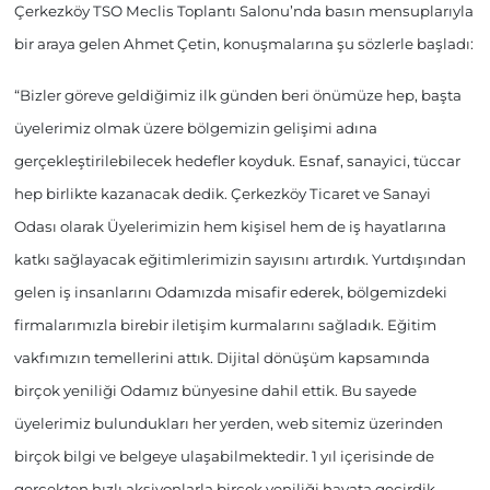
Çerkezköy TSO Meclis Toplantı Salonu’nda basın mensuplarıyla
bir araya gelen Ahmet Çetin, konuşmalarına şu sözlerle başladı:
“Bizler göreve geldiğimiz ilk günden beri önümüze hep, başta
üyelerimiz olmak üzere bölgemizin gelişimi adına
gerçekleştirilebilecek hedefler koyduk. Esnaf, sanayici, tüccar
hep birlikte kazanacak dedik. Çerkezköy Ticaret ve Sanayi
Odası olarak Üyelerimizin hem kişisel hem de iş hayatlarına
katkı sağlayacak eğitimlerimizin sayısını artırdık. Yurtdışından
gelen iş insanlarını Odamızda misafir ederek, bölgemizdeki
firmalarımızla birebir iletişim kurmalarını sağladık. Eğitim
vakfımızın temellerini attık. Dijital dönüşüm kapsamında
birçok yeniliği Odamız bünyesine dahil ettik. Bu sayede
üyelerimiz bulundukları her yerden, web sitemiz üzerinden
birçok bilgi ve belgeye ulaşabilmektedir. 1 yıl içerisinde de
gerçekten hızlı aksiyonlarla birçok yeniliği hayata geçirdik.