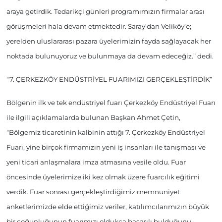
araya getirdik. Tedarikçi günleri programımızın firmalar arası
görüşmeleri hala devam etmektedir. Saray’dan Veliköy’e;
yerelden uluslararası pazara üyelerimizin fayda sağlayacak her
noktada bulunuyoruz ve bulunmaya da devam edeceğiz.” dedi.
“7. ÇERKEZKÖY ENDÜSTRİYEL FUARIMIZI GERÇEKLEŞTİRDİK”
Bölgenin ilk ve tek endüstriyel fuarı Çerkezköy Endüstriyel Fuarı
ile ilgili açıklamalarda bulunan Başkan Ahmet Çetin,
“Bölgemiz ticaretinin kalbinin attığı 7. Çerkezköy Endüstriyel
Fuarı, yine birçok firmamızın yeni iş insanları ile tanışması ve
yeni ticari anlaşmalara imza atmasına vesile oldu. Fuar
öncesinde üyelerimize iki kez olmak üzere fuarcılık eğitimi
verdik. Fuar sonrası gerçekleştirdiğimiz memnuniyet
anketlerimizde elde ettiğimiz veriler, katılımcılarımızın büyük
bir çoğunluğunun fuarımızı oldukça başarılı bulduğunu