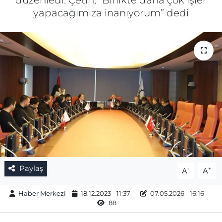
düzenledi. Çetin, “Birlikte daha çok işler
yapacağımıza inanıyorum” dedi
Gizlilik Sözleşmesi
İletişim
Künye
Topluluk Kuralları
Yayın İlkeleri
Paylaş
-
+
A
A
Haber Merkezi
18.12.2023 - 11:37
07.05.2026 - 16:16
88