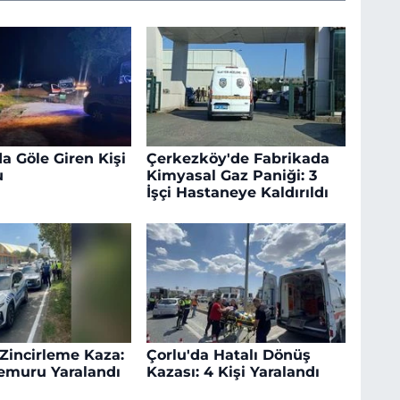
a Göle Giren Kişi
Çerkezköy'de Fabrikada
u
Kimyasal Gaz Paniği: 3
İşçi Hastaneye Kaldırıldı
 Zincirleme Kaza:
Çorlu'da Hatalı Dönüş
Memuru Yaralandı
Kazası: 4 Kişi Yaralandı