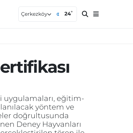
°
24
Çerkezköy
rtifikası
i uygulamaları, eğitim-
ullanılacak yöntem ve
lkeler doğrultusunda
lenen Deney Hayvanları
rçekleştirilen tören ile