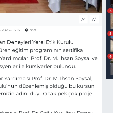
4
-
+
A
A
.2026 - 16:16
759
5
n Deneyleri Yerel Etik Kurulu
ren eğitim programının sertifika
6
ardımcıları Prof. Dr. M. İhsan Soysal ve
syenler ile kursiyerler bulundu.
Yardımcısı Prof. Dr. M. İhsan Soysal,
rulu’nun düzenlemiş olduğu bu kursun
emizin adını duyuracak pek çok proje