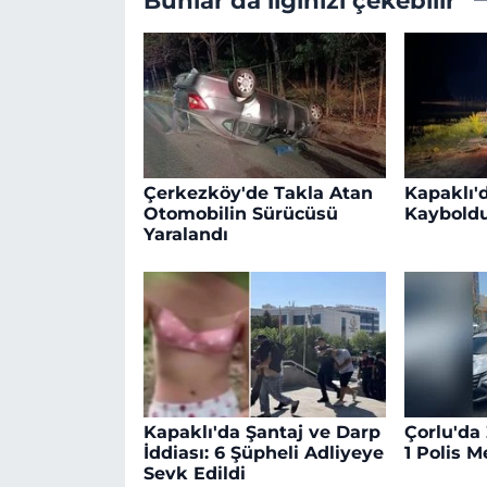
Çerkezköy'de Takla Atan
Kapaklı'd
Otomobilin Sürücüsü
Kaybold
Yaralandı
Kapaklı'da Şantaj ve Darp
Çorlu'da
İddiası: 6 Şüpheli Adliyeye
1 Polis 
Sevk Edildi