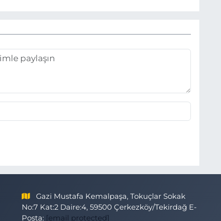
Gazi Mustafa Kemalpaşa, Tokuçlar Sokak
No:7 Kat:2 Daire:4, 59500 Çerkezköy/Tekirdağ E-
Posta:
[email protected]