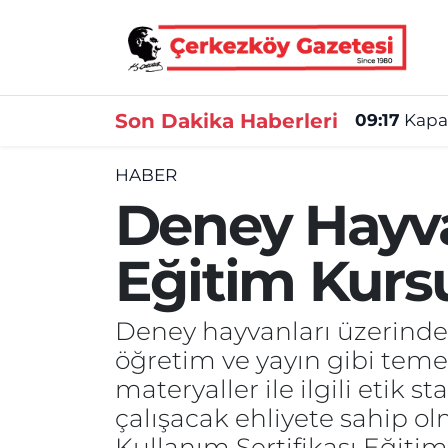
Asayiş
Tekirdağ Nöbetçi Eczaneler
Son Dakika Haberleri
09:17
Kapak
Ekonomi
Tekirdağ Hava Durumu
HABER
Gündem
Tekirdağ Namaz Vakitleri
Deney Hayvan
Haber
Tekirdağ Trafik Yoğunluk Haritası
Eğitim Kur
Kültür&Sanat
Süper Lig Puan Durumu ve Fikstür
Deney hayvanları üzerinde 
Manşet
Tüm Manşetler
öğretim ve yayın gibi temel
SAĞLIK
Son Dakika Haberleri
materyaller ile ilgili etik 
çalışacak ehliyete sahip 
Spor
Haber Arşivi
Kullanım Sertifikası Eğitim