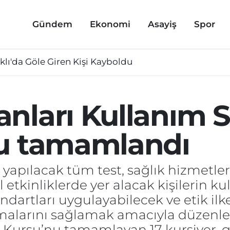
Gündem
Ekonomi
Asayiş
Spor
lı'da Göle Giren Kişi Kayboldu
ları Kullanım Se
su tamamlandı
yapılacak tüm test, sağlık hizmetler
 etkinliklerde yer alacak kişilerin k
standartları uygulayabilecek ve etik i
olmalarını sağlamak amacıyla düzen
 Kursu’nu tamamlayan 17 kursiyer, ge