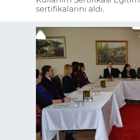
sertifikalarını aldı.
Gizlilik Sözleşmesi
İletişim
Künye
Topluluk Kuralları
Yayın İlkeleri