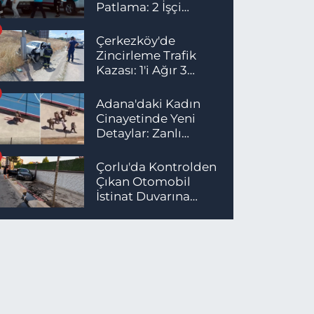
Patlama: 2 İşçi
Hayatını Kaybetti
Çerkezköy'de
Zincirleme Trafik
Kazası: 1'i Ağır 3
Yaralı
Adana'daki Kadın
Cinayetinde Yeni
Detaylar: Zanlı
İstanbul'da
Yakalandı
Çorlu'da Kontrolden
Çıkan Otomobil
İstinat Duvarına
Çarptı