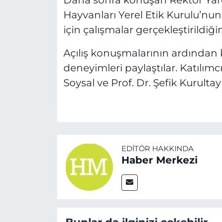
Daha sonra konuşan Rektör Yardı
Hayvanları Yerel Etik Kurulu’nu
için çalışmalar gerçekleştirildiğin
Açılış konuşmalarının ardından k
deneyimleri paylaştılar. Katılımcıl
Soysal ve Prof. Dr. Şefik Kurultay
EDITÖR HAKKINDA
Haber Merkezi
Bunlar da ilginizi çekebilir