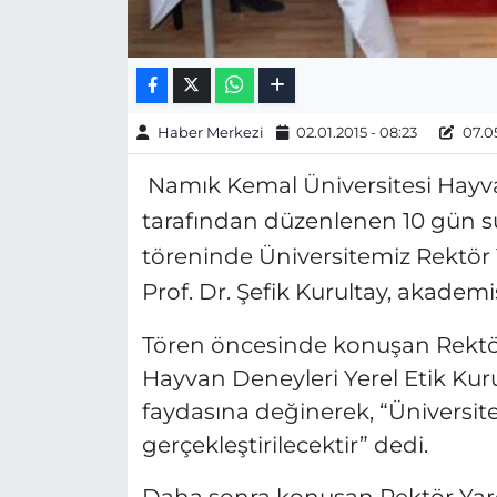
Haber Merkezi
02.01.2015 - 08:23
07.05
Namık Kemal Üniversitesi Hayva
tarafından düzenlenen 10 gün sü
töreninde Üniversitemiz Rektör Y
Prof. Dr. Şefik Kurultay, akademi
Tören öncesinde konuşan Rektör 
Hayvan Deneyleri Yerel Etik Ku
faydasına değinerek, “Üniversit
gerçekleştirilecektir” dedi.