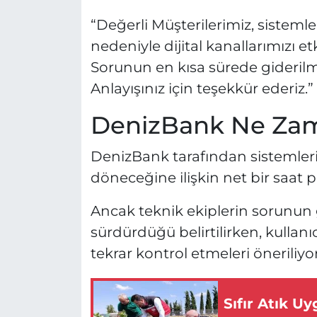
“Değerli Müşterilerimiz, sistem
nedeniyle dijital kanallarımızı 
Sorunun en kısa sürede giderilme
Anlayışınız için teşekkür ederiz.”
DenizBank Ne Za
DenizBank tarafından sisteml
döneceğine ilişkin net bir saat p
Ancak teknik ekiplerin sorunun g
sürdürdüğü belirtilirken, kullanıc
tekrar kontrol etmeleri öneriliyor
Sıfır Atık U