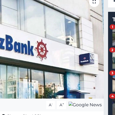
1
2
3
4
-
+
A
A