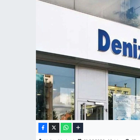
Gizlilik Sözleşmesi
İletişim
Künye
Topluluk Kuralları
Yayın İlkeleri