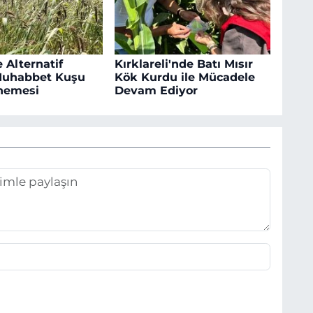
 Alternatif
Kırklareli'nde Batı Mısır
Muhabbet Kuşu
Kök Kurdu ile Mücadele
nemesi
Devam Ediyor