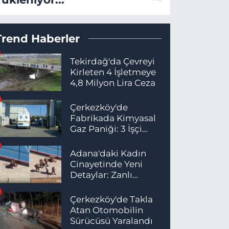
Trend Haberler
Tekirdağ'da Çevreyi
Kirleten 4 İşletmeye
4,8 Milyon Lira Ceza
Çerkezköy'de
Fabrikada Kimyasal
Gaz Paniği: 3 İşçi
Hastaneye Kaldırıldı
Adana'daki Kadın
Cinayetinde Yeni
Detaylar: Zanlı
İstanbul'da
Yakalandı
Çerkezköy'de Takla
Atan Otomobilin
Sürücüsü Yaralandı