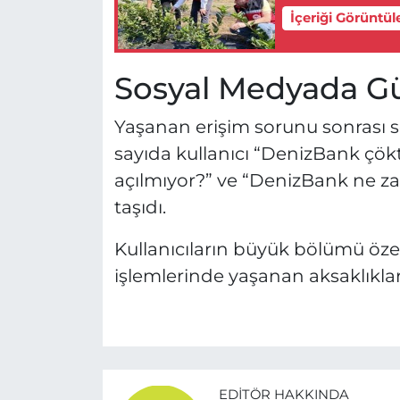
İçeriği Görüntül
Sosyal Medyada 
Yaşanan erişim sorunu sonrası 
sayıda kullanıcı “DenizBank çök
açılmıyor?” ve “DenizBank ne 
taşıdı.
Kullanıcıların büyük bölümü özel
işlemlerinde yaşanan aksaklıklar
EDITÖR HAKKINDA