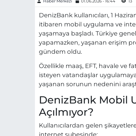
Haber Merkezi
01.06.2026 - 16:44
13
DenizBank kullanıcıları, 1 Hazir
itibaren mobil uygulama ve inte
yaşamaya başladı. Türkiye geneli
yapamazken, yaşanan erişim pr
gündem oldu.
Özellikle maaş, EFT, havale ve f
isteyen vatandaşlar uygulamaya 
yaşanan sorunun nedenini araşt
DenizBank Mobil 
Açılmıyor?
Kullanıcılardan gelen şikayetle
internet şubesinde;