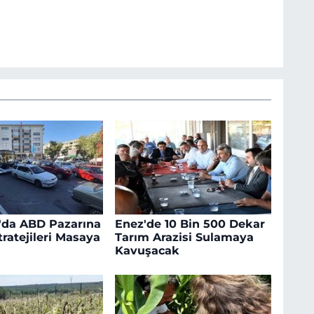
'da ABD Pazarına
Enez'de 10 Bin 500 Dekar
ratejileri Masaya
Tarım Arazisi Sulamaya
Kavuşacak