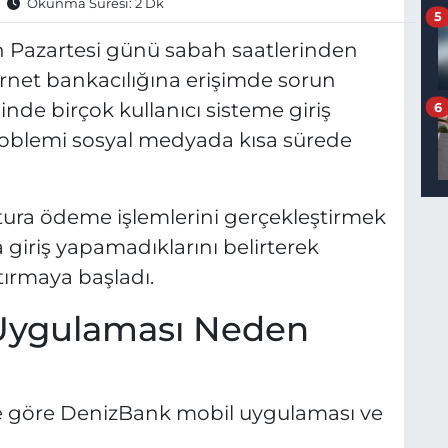
Okunma Süresi: 2 Dk
5
an Pazartesi günü sabah saatlerinden
rnet bankacılığına erişimde sorun
nde birçok kullanıcı sisteme giriş
6
oblemi sosyal medyada kısa sürede
atura ödeme işlemlerini gerçekleştirmek
giriş yapamadıklarını belirterek
ırmaya başladı.
Uygulaması Neden
re göre DenizBank mobil uygulaması ve