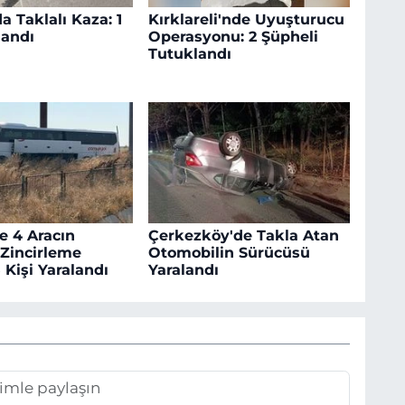
a Taklalı Kaza: 1
Kırklareli'nde Uyuşturucu
landı
Operasyonu: 2 Şüpheli
Tutuklandı
e 4 Aracın
Çerkezköy'de Takla Atan
 Zincirleme
Otomobilin Sürücüsü
 Kişi Yaralandı
Yaralandı