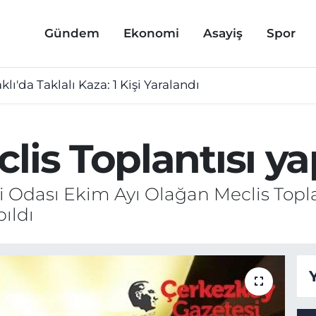
Gündem
Ekonomi
Asayiş
Spor
lı'da Taklalı Kaza: 1 Kişi Yaralandı
lis Toplantısı ya
yi Odası Ekim Ayı Olağan Meclis Top
ıldı