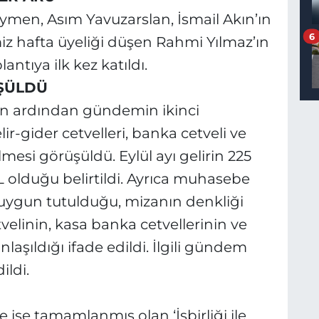
eymen, Asım Yavuzarslan, İsmail Akın’ın
6
iz hafta üyeliği düşen Rahmi Yılmaz’ın
antıya ilk kez katıldı.
ÜŞÜLDÜ
n ardından gündemin ikinci
ir-gider cetvelleri, banka cetveli ve
mesi görüşüldü. Eylül ayı gelirin 225
TL olduğu belirtildi. Ayrıca muhasebe
 uygun tutulduğu, mizanın denkliği
velinin, kasa banka cetvellerinin ve
aşıldığı ifade edildi. İlgili gündem
ildi.
se tamamlanmış olan ‘İşbirliği ile