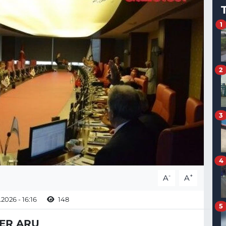
1
2
3
4
-
+
A
A
2026 - 16:16
148
5
NER ARU