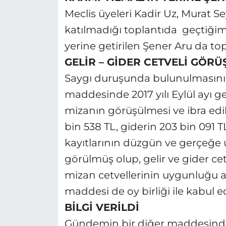
Meclis üyeleri Kadir Uz, Murat S
katılmadığı toplantıda geçtiğim
yerine getirilen Şener Aru da topl
GELİR – GİDER CETVELİ GÖR
Saygı duruşunda bulunulmasını
maddesinde 2017 yılı Eylül ayı gel
mizanın görüşülmesi ve ibra edil
bin 538 TL, giderin 203 bin 091 
kayıtlarının düzgün ve gerçeğe
görülmüş olup, gelir ve gider cet
mizan cetvellerinin uygunluğu anl
maddesi de oy birliği ile kabul ed
BİLGİ VERİLDİ
Gündemin bir diğer maddesinde i