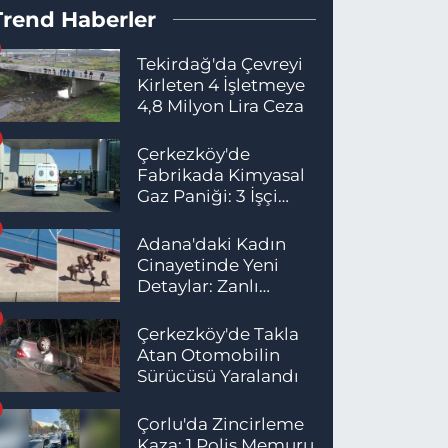
Trend Haberler
Tekirdağ'da Çevreyi
Kirleten 4 İşletmeye
4,8 Milyon Lira Ceza
Çerkezköy'de
Fabrikada Kimyasal
Gaz Paniği: 3 İşçi
Hastaneye Kaldırıldı
Adana'daki Kadın
Cinayetinde Yeni
Detaylar: Zanlı
İstanbul'da
Yakalandı
Çerkezköy'de Takla
Atan Otomobilin
Sürücüsü Yaralandı
Çorlu'da Zincirleme
Kaza: 1 Polis Memuru