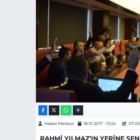
Gizlilik Sözleşmesi
İletişim
Künye
Topluluk Kuralları
Yayın İlkeleri
Haber Merkezi
18.10.2017 - 13:24
07.05.
RAHMİ YILMAZ’IN YERİNE ŞE