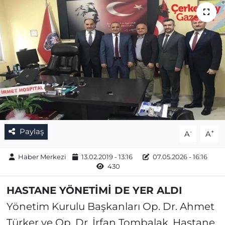
Gizlilik Sözleşmesi
İletişim
Künye
Topluluk Kuralları
Yayın İlkeleri
Paylaş
-
+
A
A
Haber Merkezi
13.02.2019 - 13:16
07.05.2026 - 16:16
430
HASTANE YÖNETİMİ DE YER ALDI
Yönetim Kurulu Başkanları Op. Dr. Ahmet
Türker ve Op. Dr. İrfan Tombalak, Hastane