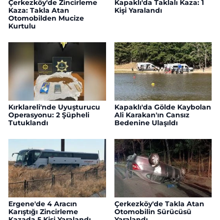
Çerkezköy'de Zincirleme
Kapaklı'da Taklalı Kaza: 1
Kaza: Takla Atan
Kişi Yaralandı
Otomobilden Mucize
Kurtulu
Kırklareli'nde Uyuşturucu
Kapaklı'da Gölde Kaybolan
Operasyonu: 2 Şüpheli
Ali Karakan'ın Cansız
Tutuklandı
Bedenine Ulaşıldı
Ergene'de 4 Aracın
Çerkezköy'de Takla Atan
Karıştığı Zincirleme
Otomobilin Sürücüsü
Kazada 5 Kişi Yaralandı
Yaralandı