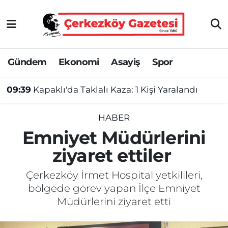
Asayiş
Tekirdağ Nöbetçi Eczaneler
Gündem
Ekonomi
Asayiş
Spor
Ekonomi
Tekirdağ Hava Durumu
09:39
Kapaklı'da Taklalı Kaza: 1 Kişi Yaralandı
Gündem
Tekirdağ Namaz Vakitleri
Haber
Tekirdağ Trafik Yoğunluk Haritası
HABER
Emniyet Müdürlerini
Kültür&Sanat
Süper Lig Puan Durumu ve Fikstür
ziyaret ettiler ​
Manşet
Tüm Manşetler
Çerkezköy İrmet Hospital yetkilileri,
bölgede görev yapan İlçe Emniyet
SAĞLIK
Son Dakika Haberleri
Müdürlerini ziyaret etti
Spor
Haber Arşivi