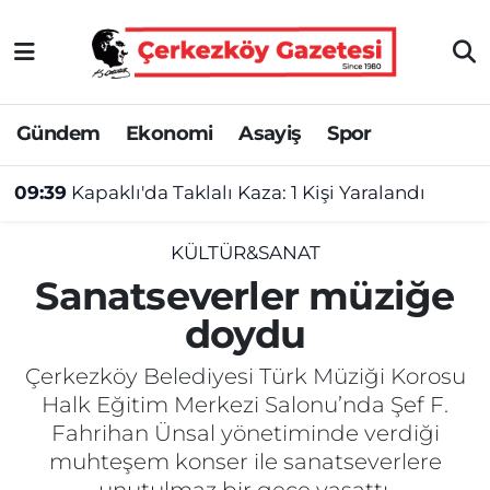
Asayiş
Tekirdağ Nöbetçi Eczaneler
Gündem
Ekonomi
Asayiş
Spor
Ekonomi
Tekirdağ Hava Durumu
09:39
Kapaklı'da Taklalı Kaza: 1 Kişi Yaralandı
Gündem
Tekirdağ Namaz Vakitleri
Haber
Tekirdağ Trafik Yoğunluk Haritası
KÜLTÜR&SANAT
Sanatseverler müziğe
Kültür&Sanat
Süper Lig Puan Durumu ve Fikstür
doydu
Manşet
Tüm Manşetler
Çerkezköy Belediyesi Türk Müziği Korosu
Halk Eğitim Merkezi Salonu’nda Şef F.
SAĞLIK
Son Dakika Haberleri
Fahrihan Ünsal yönetiminde verdiği
muhteşem konser ile sanatseverlere
Spor
Haber Arşivi