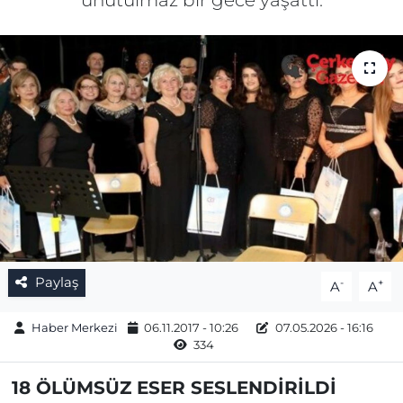
unutulmaz bir gece yaşattı.
Gizlilik Sözleşmesi
İletişim
Künye
Topluluk Kuralları
Yayın İlkeleri
Paylaş
-
+
A
A
Haber Merkezi
06.11.2017 - 10:26
07.05.2026 - 16:16
334
18 ÖLÜMSÜZ ESER SESLENDİRİLDİ