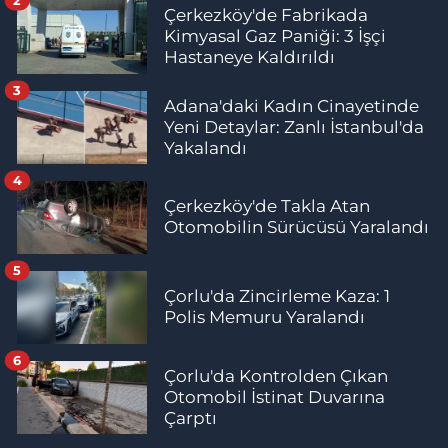
Çerkezköy'de Fabrikada
Kimyasal Gaz Paniği: 3 İşçi
Hastaneye Kaldırıldı
3
Adana'daki Kadın Cinayetinde
Yeni Detaylar: Zanlı İstanbul'da
Yakalandı
4
Çerkezköy'de Takla Atan
Otomobilin Sürücüsü Yaralandı
5
Çorlu'da Zincirleme Kaza: 1
Polis Memuru Yaralandı
6
Çorlu'da Kontrolden Çıkan
Otomobil İstinat Duvarına
Çarptı