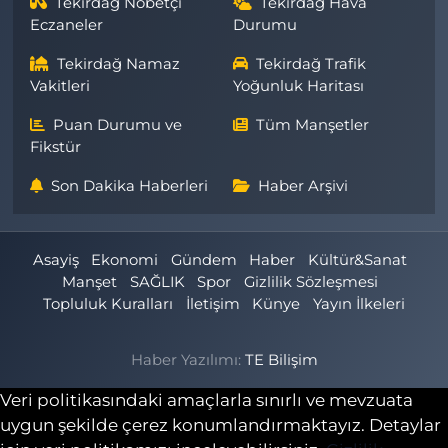
Tekirdağ Nöbetçi
Tekirdağ Hava
Eczaneler
Durumu
Tekirdağ Namaz
Tekirdağ Trafik
Vakitleri
Yoğunluk Haritası
Puan Durumu ve
Tüm Manşetler
Fikstür
Son Dakika Haberleri
Haber Arşivi
Asayiş
Ekonomi
Gündem
Haber
Kültür&Sanat
Manşet
SAĞLIK
Spor
Gizlilik Sözleşmesi
Topluluk Kuralları
İletişim
Künye
Yayın İlkeleri
Haber Yazılımı:
TE Bilişim
Veri politikasındaki amaçlarla sınırlı ve mevzuata
uygun şekilde çerez konumlandırmaktayız. Detaylar