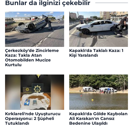
Bunlar da ilginizi çekebilir
Çerkezköy'de Zincirleme
Kapaklı'da Taklalı Kaza: 1
Kaza: Takla Atan
Kişi Yaralandı
Otomobilden Mucize
Kurtulu
Kırklareli'nde Uyuşturucu
Kapaklı'da Gölde Kaybolan
Operasyonu: 2 Şüpheli
Ali Karakan'ın Cansız
Tutuklandı
Bedenine Ulaşıldı