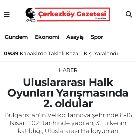
Asayiş
Tekirdağ Nöbetçi Eczaneler
Gündem
Ekonomi
Asayiş
Spor
Ekonomi
Tekirdağ Hava Durumu
09:39
Kapaklı'da Taklalı Kaza: 1 Kişi Yaralandı
Gündem
Tekirdağ Namaz Vakitleri
Haber
Tekirdağ Trafik Yoğunluk Haritası
HABER
Uluslararası Halk
Kültür&Sanat
Süper Lig Puan Durumu ve Fikstür
Oyunları Yarışmasında
2. oldular
Manşet
Tüm Manşetler
Bulgaristan'ın Veliko Tarnova şehrinde 8-16
SAĞLIK
Son Dakika Haberleri
Nisan 2021 tarihinde yapılan, 32 ülkenin
katıldığı, Uluslararası Halkoyunları
Spor
Haber Arşivi