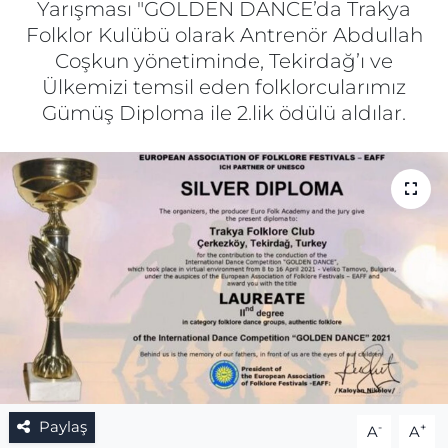
Yarışması "GOLDEN DANCE’da Trakya
Folklor Kulübü olarak Antrenör Abdullah
Gizlilik Sözleşmesi
Coşkun yönetiminde, Tekirdağ’ı ve
Ülkemizi temsil eden folklorcularımız
İletişim
Gümüş Diploma ile 2.lik ödülü aldılar.
Künye
Topluluk Kuralları
Yayın İlkeleri
Paylaş
-
+
A
A