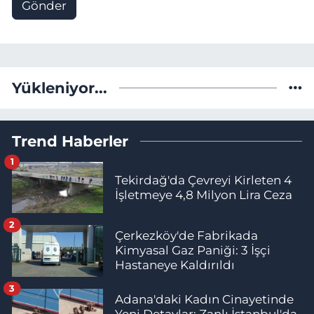
Gönder
Yükleniyor...
Trend Haberler
1
Tekirdağ'da Çevreyi Kirleten 4
İşletmeye 4,8 Milyon Lira Ceza
2
Çerkezköy'de Fabrikada
Kimyasal Gaz Paniği: 3 İşçi
Hastaneye Kaldırıldı
3
Adana'daki Kadın Cinayetinde
Yeni Detaylar: Zanlı İstanbul'da