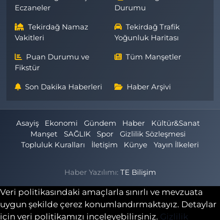
Eczaneler
Durumu
Tekirdağ Namaz
Tekirdağ Trafik
Vakitleri
Yoğunluk Haritası
Puan Durumu ve
Tüm Manşetler
Fikstür
Son Dakika Haberleri
Haber Arşivi
Asayiş
Ekonomi
Gündem
Haber
Kültür&Sanat
Manşet
SAĞLIK
Spor
Gizlilik Sözleşmesi
Topluluk Kuralları
İletişim
Künye
Yayın İlkeleri
Haber Yazılımı:
TE Bilişim
Veri politikasındaki amaçlarla sınırlı ve mevzuata
uygun şekilde çerez konumlandırmaktayız. Detaylar
için veri politikamızı inceleyebilirsiniz.
Gizlilik