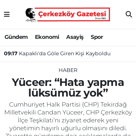
Asayiş
Tekirdağ Nöbetçi Eczaneler
Gündem
Ekonomi
Asayiş
Spor
Ekonomi
Tekirdağ Hava Durumu
09:17
Kapaklı'da Göle Giren Kişi Kayboldu
Gündem
Tekirdağ Namaz Vakitleri
Haber
Tekirdağ Trafik Yoğunluk Haritası
HABER
Yüceer: “Hata yapma
Kültür&Sanat
Süper Lig Puan Durumu ve Fikstür
lüksümüz yok”
Manşet
Tüm Manşetler
Cumhuriyet Halk Partisi (CHP) Tekirdağ
Milletvekili Candan Yüceer, CHP Çerkezköy
SAĞLIK
Son Dakika Haberleri
İlçe Teşkilatı’nı ziyaret ederek yeni
yönetimin hayırlı uğurlu olmasını diledi.
Spor
Haber Arşivi