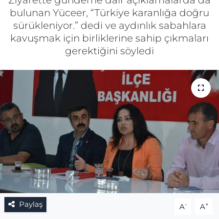
Ziyarette gündeme dair açıklamalarda da
bulunan Yüceer, “Türkiye karanlığa doğru
Gizlilik Sözleşmesi
sürükleniyor.” dedi ve aydınlık sabahlara
kavuşmak için birliklerine sahip çıkmaları
İletişim
gerektiğini söyledi
Künye
Topluluk Kuralları
Yayın İlkeleri
Paylaş
-
+
A
A