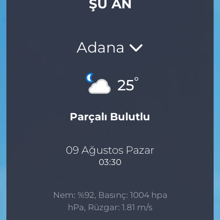
ŞU AN
Gizlilik Sözleşmesi
İletişim
Adana
Künye
°
25
Topluluk Kuralları
Parçalı Bulutlu
Yayın İlkeleri
09 Ağustos Pazar
03:30
Nem: %92, Basınç: 1004 hpa
hPa, Rüzgar: 1.81 m/s