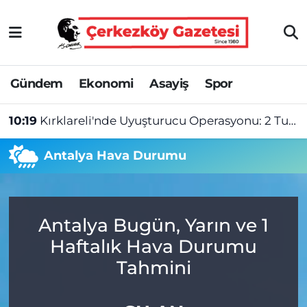
Asayiş
Tekirdağ Nöbetçi Eczaneler
Gündem
Ekonomi
Asayiş
Spor
Ekonomi
Tekirdağ Hava Durumu
10:19
Kırklareli'nde Uyuşturucu Operasyonu: 2 Tutuklama
Gündem
Tekirdağ Namaz Vakitleri
Antalya Hava Durumu
Haber
Tekirdağ Trafik Yoğunluk Haritası
Kültür&Sanat
Süper Lig Puan Durumu ve Fikstür
Antalya Bugün, Yarın ve 1
Manşet
Tüm Manşetler
Haftalık Hava Durumu
SAĞLIK
Son Dakika Haberleri
Tahmini
Spor
Haber Arşivi