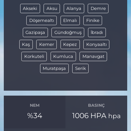
Akseki
Aksu
Alanya
Demre
Döşemealtı
Elmalı
Finike
Gazipaşa
Gündoğmuş
İbradı
Kaş
Kemer
Kepez
Konyaaltı
Korkuteli
Kumluca
Manavgat
Muratpaşa
Serik
NEM
BASINÇ
%34
1006 HPA
hpa