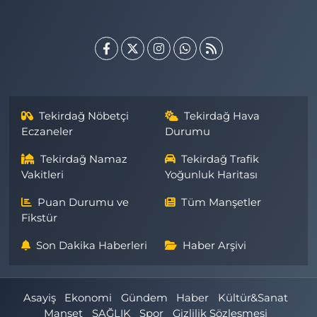
Tekirdağ Nöbetçi
Tekirdağ Hava
Eczaneler
Durumu
Tekirdağ Namaz
Tekirdağ Trafik
Vakitleri
Yoğunluk Haritası
Puan Durumu ve
Tüm Manşetler
Fikstür
Son Dakika Haberleri
Haber Arşivi
Asayiş
Ekonomi
Gündem
Haber
Kültür&Sanat
Manşet
SAĞLIK
Spor
Gizlilik Sözleşmesi