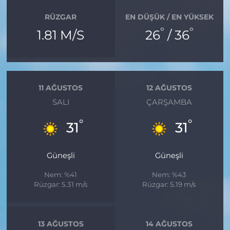
RÜZGAR
EN DÜŞÜK / EN YÜKSEK
°
°
1.81 M/S
26
/ 36
11 AĞUSTOS
12 AĞUSTOS
SALI
ÇARŞAMBA
°
°
31
31
Güneşli
Güneşli
Nem: %41
Nem: %43
Rüzgar: 5.31 m/s
Rüzgar: 5.19 m/s
13 AĞUSTOS
14 AĞUSTOS