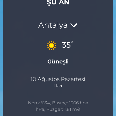
ŞU AN
Gizlilik Sözleşmesi
İletişim
Antalya
Künye
°
35
Topluluk Kuralları
Güneşli
Yayın İlkeleri
10 Ağustos Pazartesi
11:15
Nem: %34, Basınç: 1006 hpa
hPa, Rüzgar: 1.81 m/s