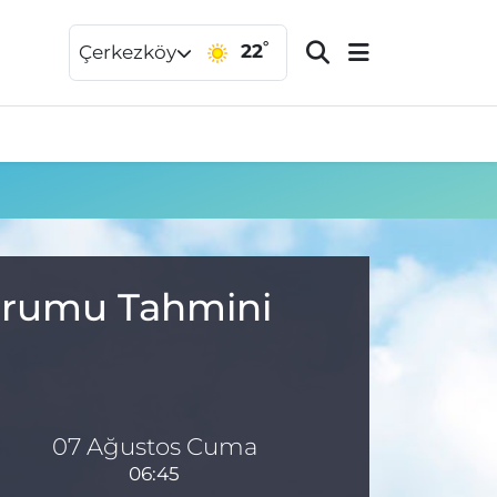
°
22
Çerkezköy
Durumu Tahmini
07 Ağustos Cuma
06:45