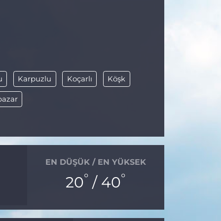
u
Karpuzlu
Koçarlı
Köşk
pazar
EN DÜŞÜK / EN YÜKSEK
°
°
20
/ 40