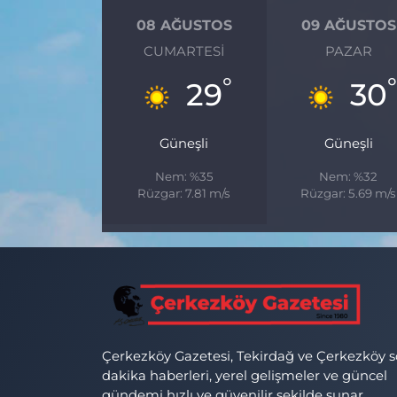
08 AĞUSTOS
09 AĞUSTOS
CUMARTESI
PAZAR
°
29
30
Güneşli
Güneşli
Nem: %35
Nem: %32
Rüzgar: 7.81 m/s
Rüzgar: 5.69 m/s
Çerkezköy Gazetesi, Tekirdağ ve Çerkezköy 
dakika haberleri, yerel gelişmeler ve güncel
gündemi hızlı ve güvenilir şekilde sunar.