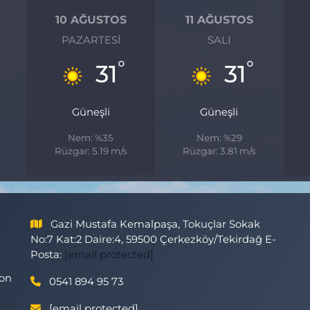
10 AĞUSTOS
11 AĞUSTOS
PAZARTESI
SALI
°
°
°
31
31
Güneşli
Güneşli
Nem: %35
Nem: %29
Rüzgar: 5.19 m/s
Rüzgar: 3.81 m/s
Gazi Mustafa Kemalpaşa, Tokuçlar Sokak
No:7 Kat:2 Daire:4, 59500 Çerkezköy/Tekirdağ E-
Posta:
[email protected]
son
0541 894 95 73
[email protected]