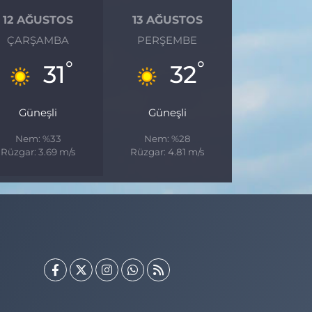
12 AĞUSTOS
13 AĞUSTOS
ÇARŞAMBA
PERŞEMBE
°
°
31
32
Güneşli
Güneşli
Nem: %33
Nem: %28
Rüzgar: 3.69 m/s
Rüzgar: 4.81 m/s