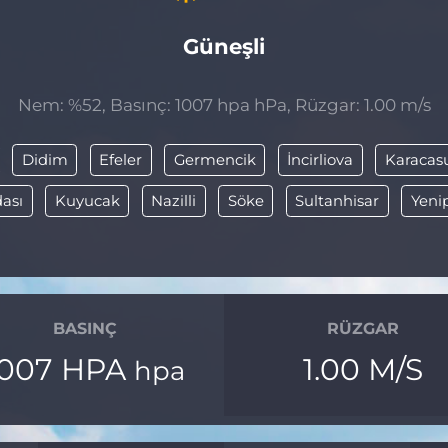
Güneşli
Nem: %52, Basınç: 1007 hpa hPa, Rüzgar: 1.00 m/s
Didim
Efeler
Germencik
İncirliova
Karacas
ası
Kuyucak
Nazilli
Söke
Sultanhisar
Yeni
BASINÇ
RÜZGAR
1007 HPA
1.00 M/S
hpa