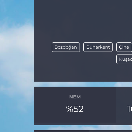
Gizlilik Sözleşmesi
İletişim
Künye
Bozdoğan
Buharkent
Çine
Topluluk Kuralları
Kuşad
Yayın İlkeleri
NEM
%52