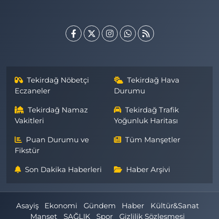
Tekirdağ Nöbetçi
Tekirdağ Hava
Eczaneler
Durumu
Tekirdağ Namaz
Tekirdağ Trafik
Vakitleri
Yoğunluk Haritası
Puan Durumu ve
Tüm Manşetler
Fikstür
Son Dakika Haberleri
Haber Arşivi
Asayiş
Ekonomi
Gündem
Haber
Kültür&Sanat
Manşet
SAĞLIK
Spor
Gizlilik Sözleşmesi