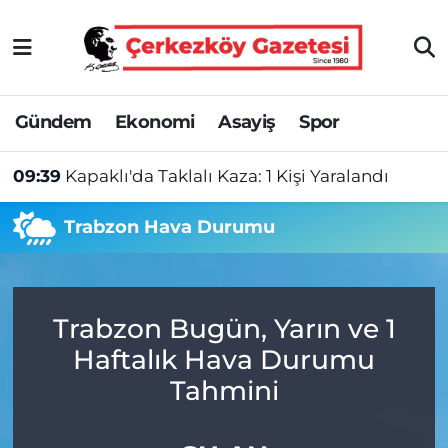
Asayiş
Tekirdağ Nöbetçi Eczaneler
Gündem
Ekonomi
Asayiş
Spor
Ekonomi
Tekirdağ Hava Durumu
09:39
Kapaklı'da Taklalı Kaza: 1 Kişi Yaralandı
Gündem
Tekirdağ Namaz Vakitleri
Trabzon Hava Durumu
Haber
Tekirdağ Trafik Yoğunluk Haritası
Kültür&Sanat
Süper Lig Puan Durumu ve Fikstür
Trabzon Bugün, Yarın ve 1
Manşet
Tüm Manşetler
Haftalık Hava Durumu
SAĞLIK
Son Dakika Haberleri
Tahmini
Spor
Haber Arşivi