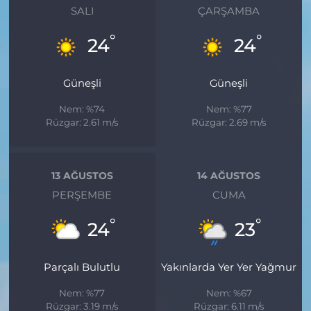
SALI
ÇARŞAMBA
°
°
24
24
Güneşli
Güneşli
Nem: %74
Nem: %77
Rüzgar: 2.61 m/s
Rüzgar: 2.69 m/s
13 AĞUSTOS
14 AĞUSTOS
PERŞEMBE
CUMA
°
°
24
23
Parçalı Bulutlu
Yakınlarda Yer Yer Yağmur
Nem: %77
Nem: %67
Rüzgar: 3.19 m/s
Rüzgar: 6.11 m/s