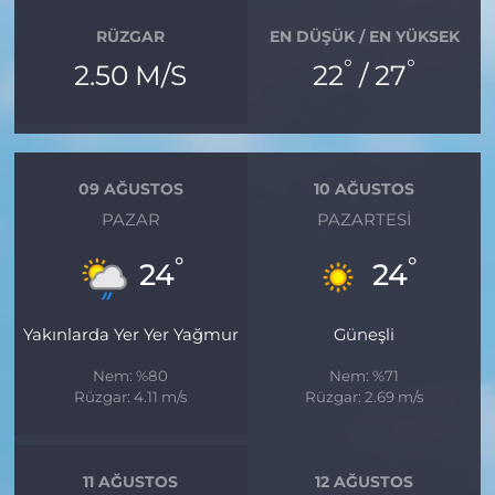
RÜZGAR
EN DÜŞÜK / EN YÜKSEK
°
°
2.50 M/S
22
/ 27
09 AĞUSTOS
10 AĞUSTOS
PAZAR
PAZARTESI
°
°
24
24
Yakınlarda Yer Yer Yağmur
Güneşli
Nem: %80
Nem: %71
Rüzgar: 4.11 m/s
Rüzgar: 2.69 m/s
11 AĞUSTOS
12 AĞUSTOS