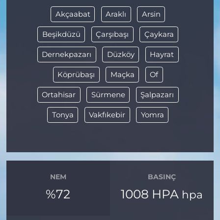
Akçaabat
Araklı
Arsin
Beşikdüzü
Çarşıbaşı
Çaykara
Dernekpazarı
Düzköy
Hayrat
Köprübaşı
Maçka
Of
Ortahisar
Sürmene
Şalpazarı
Tonya
Vakfıkebir
Yomra
NEM
BASINÇ
%72
1008 HPA
hpa