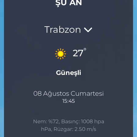
ŞU AN
Gizlilik Sözleşmesi
İletişim
Trabzon
Künye
°
27
Topluluk Kuralları
Güneşli
Yayın İlkeleri
08 Ağustos Cumartesi
15:45
Nem: %72, Basınç: 1008 hpa
hPa, Rüzgar: 2.50 m/s