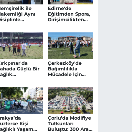
emşirelik ile
Edirne'de
akemliği Aynı
Eğitimden Spora,
isiplinle
Girişimcilikten
ürdürüyor
Sosyal Hayata
Yoğun Gün
ırkpınar'da
Çerkezköy'de
ahada Güçlü Bir
Bağımlılıkla
ağlık
Mücadele İçin
rganizasyonu
Spor Etkinliği
luşturuldu
Düzenlendi
rakya’da
Çorlu’da Modifiye
üzlerce Kişi
Tutkunları
ağlıklı Yaşam
Buluştu: 300 Araç