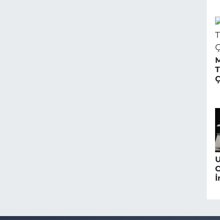
İ
M
T
Ç
U
O
İ
G