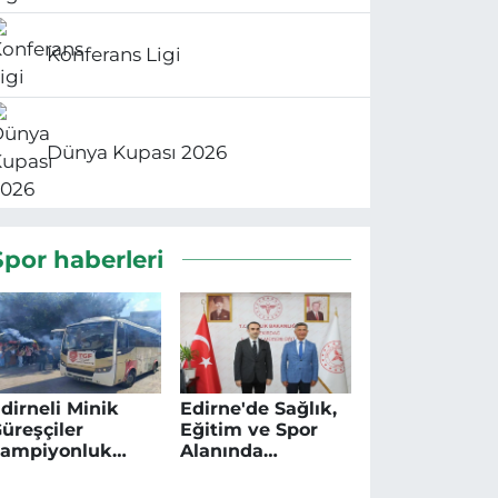
Konferans Ligi
Dünya Kupası 2026
Spor haberleri
dirneli Minik
Edirne'de Sağlık,
üreşçiler
Eğitim ve Spor
Şampiyonluk
Alanında
oşkusuyla
Farkındalık
arşılandı
Çalışmaları