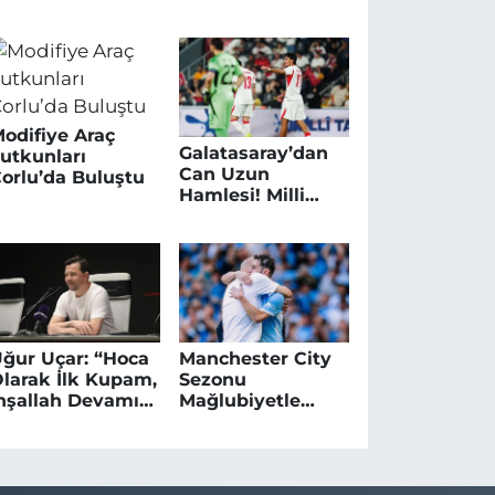
çin Pedal Çevirdi
Sergilendi
odifiye Araç
Galatasaray’dan
utkunları
Can Uzun
orlu’da Buluştu
Hamlesi! Milli
Yıldız Transferi
İçin Vites
Yükseldi
ğur Uçar: “Hoca
Manchester City
larak İlk Kupam,
Sezonu
nşallah Devamı
Mağlubiyetle
elir”
Kapattı