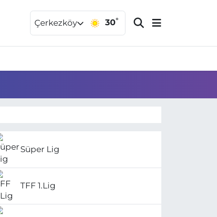
°
30
Çerkezköy
Süper Lig
TFF 1.Lig