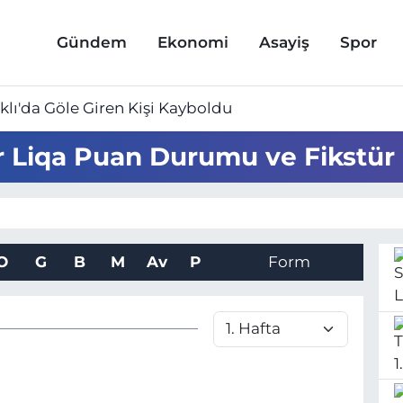
Gündem
Ekonomi
Asayiş
Spor
lı'da Göle Giren Kişi Kayboldu
 Liqa Puan Durumu ve Fikstür
O
G
B
M
Av
P
Form