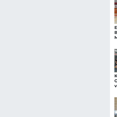
E
M
K
G
v
R