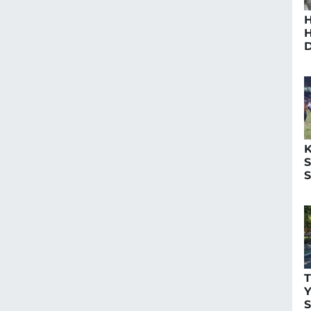
H
H
D
S
K
S
S
O
O
T
Y
S