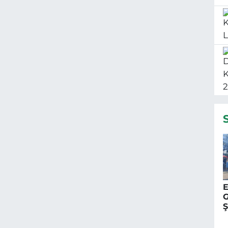
E
G
C
K