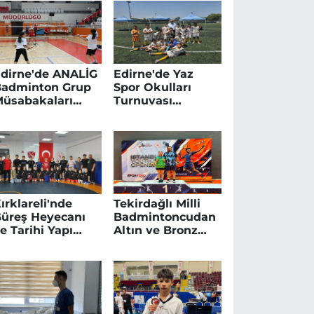
dirne'de ANALİG
Edirne'de Yaz
Badminton Grup
Spor Okulları
üsabakaları
Turnuvası
Tamamlandı
Sürerken Enez
Sahilleri Doldu
ırklareli'nde
Tekirdağlı Milli
üreş Heyecanı
Badmintoncudan
e Tarihi Yapı
Altın ve Bronz
estorasyonu
Madalya