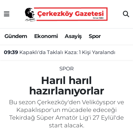
Asayiş
Tekirdağ Nöbetçi Eczaneler
Gündem
Ekonomi
Asayiş
Spor
Ekonomi
Tekirdağ Hava Durumu
09:39
Kapaklı'da Taklalı Kaza: 1 Kişi Yaralandı
Gündem
Tekirdağ Namaz Vakitleri
Haber
Tekirdağ Trafik Yoğunluk Haritası
SPOR
Harıl harıl
Kültür&Sanat
Süper Lig Puan Durumu ve Fikstür
hazırlanıyorlar
Manşet
Tüm Manşetler
Bu sezon Çerkezköy'den Veliköyspor ve
Kapaklıspor'un mücadele edeceği
SAĞLIK
Son Dakika Haberleri
Tekirdağ Süper Amatör Lig'i 27 Eylül'de
start alacak.
Spor
Haber Arşivi