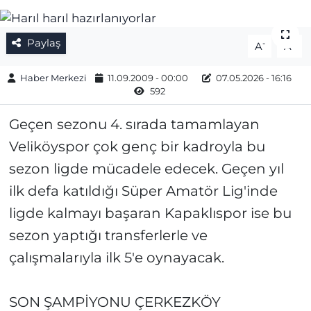
Gizlilik Sözleşmesi
Paylaş
-
+
A
A
İletişim
Haber Merkezi
11.09.2009 - 00:00
07.05.2026 - 16:16
592
Künye
Geçen sezonu 4. sırada tamamlayan
Topluluk Kuralları
Veliköyspor çok genç bir kadroyla bu
Yayın İlkeleri
sezon ligde mücadele edecek. Geçen yıl
ilk defa katıldığı Süper Amatör Lig'inde
ligde kalmayı başaran Kapaklıspor ise bu
sezon yaptığı transferlerle ve
çalışmalarıyla ilk 5'e oynayacak.
SON ŞAMPİYONU ÇERKEZKÖY