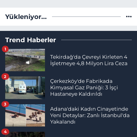
Yükleniyor...
Trend Haberler
1
Tekirdağ'da Çevreyi Kirleten 4
İşletmeye 4,8 Milyon Lira Ceza
2
Çerkezköy'de Fabrikada
Kimyasal Gaz Paniği: 3 İşçi
Hastaneye Kaldırıldı
3
Adana'daki Kadın Cinayetinde
Yeni Detaylar: Zanlı İstanbul'da
Yakalandı
4