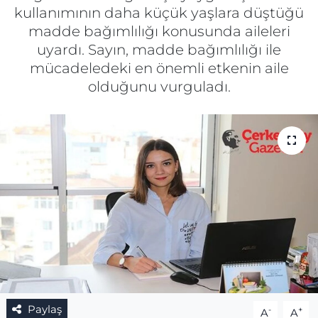
kullanımının daha küçük yaşlara düştüğü
Gizlilik Sözleşmesi
madde bağımlılığı konusunda aileleri
uyardı. Sayın, madde bağımlılığı ile
İletişim
mücadeledeki en önemli etkenin aile
olduğunu vurguladı.
Künye
Topluluk Kuralları
Yayın İlkeleri
Paylaş
-
+
A
A