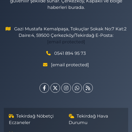
güvenilir şekilde sunar. Çerkezköy, Kapaklı ve bölge
haberleri burada.
Gazi Mustafa Kemalpaşa, Tokuçlar Sokak No:7 Kat:2
Daire:4, 59500 Çerkezköy/Tekirdağ E-Posta:
[email protected]
0541 894 95 73
[email protected]
Tekirdağ Nöbetçi
Tekirdağ Hava
Eczaneler
Durumu