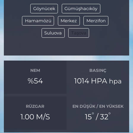
Göynücek
Gümüşhacıköy
Hamamözü
Merkez
Merzifon
Suluova
Taşova
NEM
BASINÇ
%54
1014 HPA
hpa
RÜZGAR
EN DÜŞÜK / EN YÜKSEK
°
°
1.00 M/S
15
/ 32