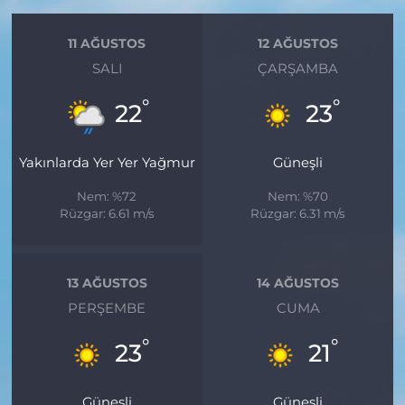
11 AĞUSTOS
12 AĞUSTOS
SALI
ÇARŞAMBA
°
°
22
23
Yakınlarda Yer Yer Yağmur
Güneşli
Nem: %72
Nem: %70
Rüzgar: 6.61 m/s
Rüzgar: 6.31 m/s
13 AĞUSTOS
14 AĞUSTOS
PERŞEMBE
CUMA
°
°
23
21
Güneşli
Güneşli