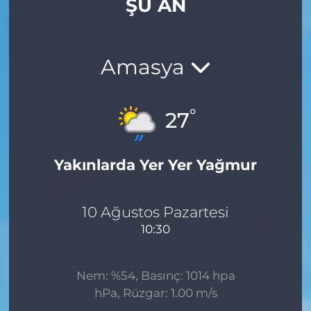
ŞU AN
Gizlilik Sözleşmesi
İletişim
Amasya
Künye
°
27
Topluluk Kuralları
Yakınlarda Yer Yer Yağmur
Yayın İlkeleri
10 Ağustos Pazartesi
10:30
Nem: %54, Basınç: 1014 hpa
hPa, Rüzgar: 1.00 m/s