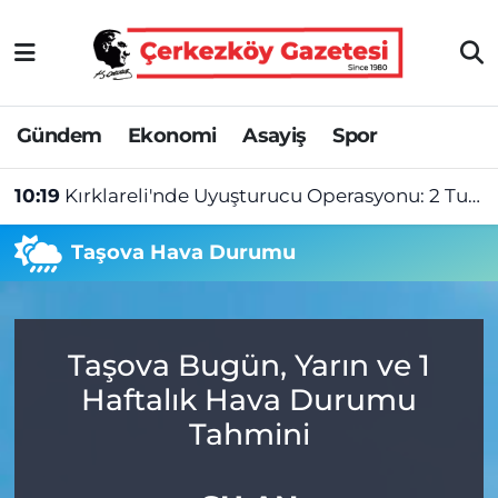
Asayiş
Tekirdağ Nöbetçi Eczaneler
Gündem
Ekonomi
Asayiş
Spor
Ekonomi
Tekirdağ Hava Durumu
10:19
Kırklareli'nde Uyuşturucu Operasyonu: 2 Tutuklama
Gündem
Tekirdağ Namaz Vakitleri
Taşova Hava Durumu
Haber
Tekirdağ Trafik Yoğunluk Haritası
Kültür&Sanat
Süper Lig Puan Durumu ve Fikstür
Taşova Bugün, Yarın ve 1
Manşet
Tüm Manşetler
Haftalık Hava Durumu
SAĞLIK
Son Dakika Haberleri
Tahmini
Spor
Haber Arşivi