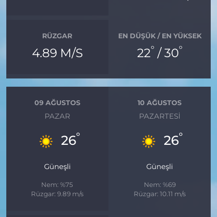
RÜZGAR
EN DÜŞÜK / EN YÜKSEK
°
°
4.89 M/S
22
/ 30
09 AĞUSTOS
10 AĞUSTOS
PAZAR
PAZARTESI
°
°
26
26
Güneşli
Güneşli
Nem: %75
Nem: %69
Rüzgar: 9.89 m/s
Rüzgar: 10.11 m/s