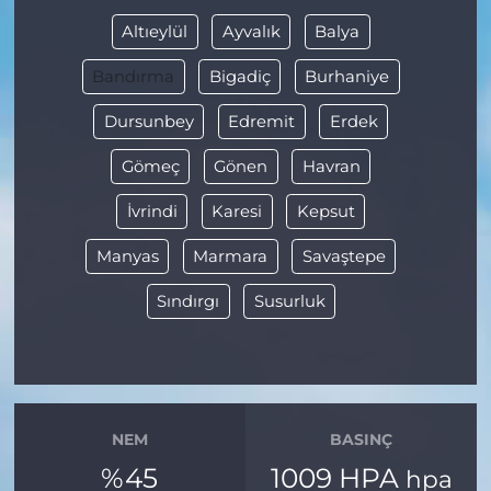
Altıeylül
Ayvalık
Balya
Bandırma
Bigadiç
Burhaniye
Dursunbey
Edremit
Erdek
Gömeç
Gönen
Havran
İvrindi
Karesi
Kepsut
Manyas
Marmara
Savaştepe
Sındırgı
Susurluk
NEM
BASINÇ
%45
1009 HPA
hpa