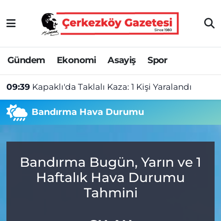
Asayiş
Tekirdağ Nöbetçi Eczaneler
Gündem
Ekonomi
Asayiş
Spor
Ekonomi
Tekirdağ Hava Durumu
09:39
Kapaklı'da Taklalı Kaza: 1 Kişi Yaralandı
Gündem
Tekirdağ Namaz Vakitleri
Bandırma Hava Durumu
Haber
Tekirdağ Trafik Yoğunluk Haritası
Kültür&Sanat
Süper Lig Puan Durumu ve Fikstür
Bandırma Bugün, Yarın ve 1
Manşet
Tüm Manşetler
Haftalık Hava Durumu
SAĞLIK
Son Dakika Haberleri
Tahmini
Spor
Haber Arşivi