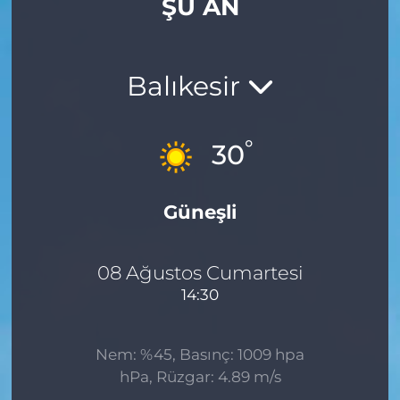
ŞU AN
Gizlilik Sözleşmesi
İletişim
Balıkesir
Künye
°
30
Topluluk Kuralları
Güneşli
Yayın İlkeleri
08 Ağustos Cumartesi
14:30
Nem: %45, Basınç: 1009 hpa
hPa, Rüzgar: 4.89 m/s