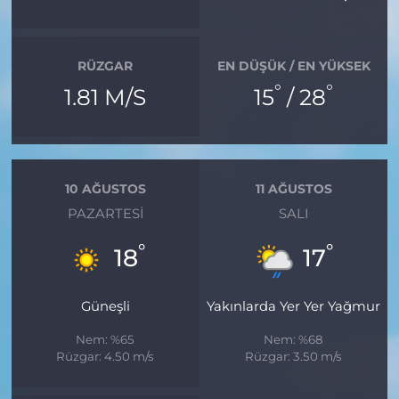
RÜZGAR
EN DÜŞÜK / EN YÜKSEK
°
°
1.81 M/S
15
/ 28
10 AĞUSTOS
11 AĞUSTOS
PAZARTESI
SALI
°
°
18
17
Güneşli
Yakınlarda Yer Yer Yağmur
Nem: %65
Nem: %68
Rüzgar: 4.50 m/s
Rüzgar: 3.50 m/s