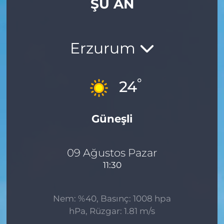
ŞU AN
Gizlilik Sözleşmesi
İletişim
Erzurum
Künye
°
24
Topluluk Kuralları
Güneşli
Yayın İlkeleri
09 Ağustos Pazar
11:30
Nem: %40, Basınç: 1008 hpa
hPa, Rüzgar: 1.81 m/s