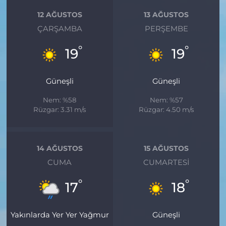
12 AĞUSTOS
13 AĞUSTOS
ÇARŞAMBA
PERŞEMBE
°
°
19
19
Güneşli
Güneşli
Nem: %58
Nem: %57
Rüzgar: 3.31 m/s
Rüzgar: 4.50 m/s
14 AĞUSTOS
15 AĞUSTOS
CUMA
CUMARTESI
°
°
17
18
Yakınlarda Yer Yer Yağmur
Güneşli