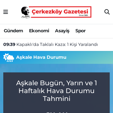
Asayiş
Tekirdağ Nöbetçi Eczaneler
Gündem
Ekonomi
Asayiş
Spor
Ekonomi
Tekirdağ Hava Durumu
09:39
Kapaklı'da Taklalı Kaza: 1 Kişi Yaralandı
Gündem
Tekirdağ Namaz Vakitleri
Aşkale Hava Durumu
Haber
Tekirdağ Trafik Yoğunluk Haritası
Kültür&Sanat
Süper Lig Puan Durumu ve Fikstür
Aşkale Bugün, Yarın ve 1
Manşet
Tüm Manşetler
Haftalık Hava Durumu
SAĞLIK
Son Dakika Haberleri
Tahmini
Spor
Haber Arşivi