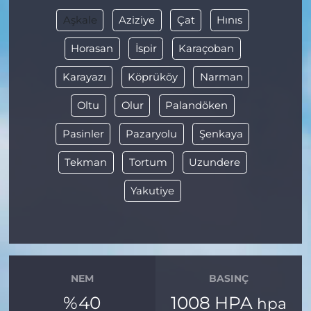
Aşkale
Aziziye
Çat
Hınıs
Horasan
İspir
Karaçoban
Karayazı
Köprüköy
Narman
Oltu
Olur
Palandöken
Pasinler
Pazaryolu
Şenkaya
Tekman
Tortum
Uzundere
Yakutiye
NEM
BASINÇ
%40
1008 HPA
hpa