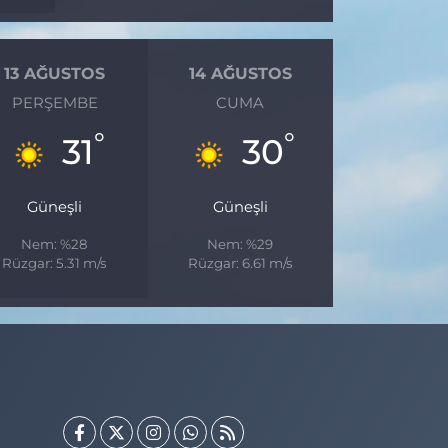
13 AĞUSTOS
14 AĞUSTOS
PERŞEMBE
CUMA
°
°
31
30
Güneşli
Güneşli
Nem: %28
Nem: %29
Rüzgar: 5.31 m/s
Rüzgar: 6.61 m/s