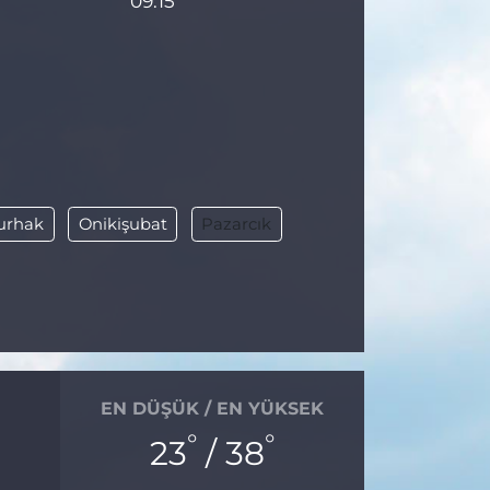
09:15
urhak
Onikişubat
Pazarcık
EN DÜŞÜK / EN YÜKSEK
°
°
23
/ 38