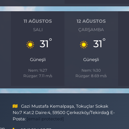
11 AĞUSTOS
12 AĞUSTOS
SALI
ÇARŞAMBA
°
°
31
31
Güneşli
Güneşli
Nem: %27
Nem: %30
Rüzgar: 7.11 m/s
Rüzgar: 8.69 m/s
Gazi Mustafa Kemalpaşa, Tokuçlar Sokak
No:7 Kat:2 Daire:4, 59500 Çerkezköy/Tekirdağ E-
Posta:
[email protected]
son