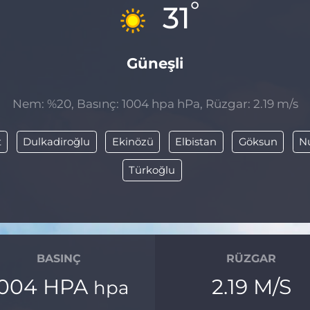
°
31
Güneşli
Nem: %20, Basınç: 1004 hpa hPa, Rüzgar: 2.19 m/s
t
Dulkadiroğlu
Ekinözü
Elbistan
Göksun
N
Türkoğlu
BASINÇ
RÜZGAR
1004 HPA
2.19 M/S
hpa