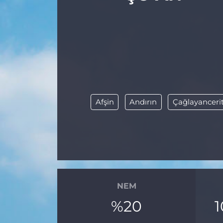
Gizlilik Sözleşmesi
İletişim
Künye
Topluluk Kuralları
Afşin
Andırın
Çağlayanceri
Yayın İlkeleri
NEM
%20