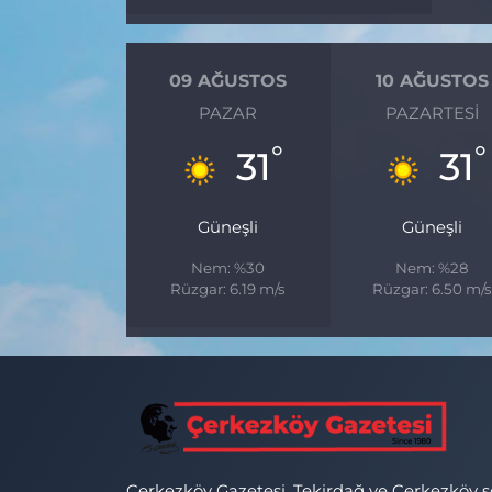
09 AĞUSTOS
10 AĞUSTOS
PAZAR
PAZARTESI
°
°
31
31
Güneşli
Güneşli
Nem: %30
Nem: %28
Rüzgar: 6.19 m/s
Rüzgar: 6.50 m/s
Çerkezköy Gazetesi, Tekirdağ ve Çerkezköy 