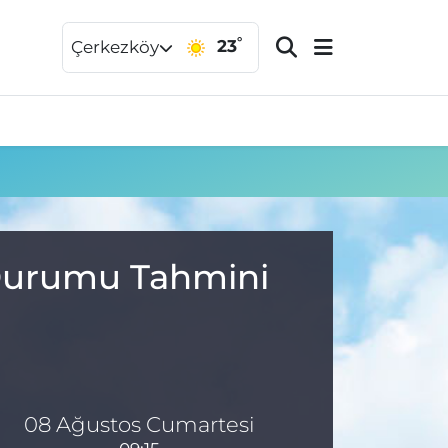
°
23
Çerkezköy
a Durumu Tahmini
08 Ağustos Cumartesi