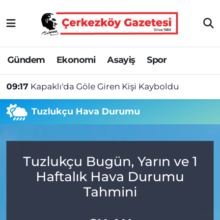
Asayiş
Tekirdağ Nöbetçi Eczaneler
Gündem
Ekonomi
Asayiş
Spor
Ekonomi
Tekirdağ Hava Durumu
09:17
Kapaklı'da Göle Giren Kişi Kayboldu
Gündem
Tekirdağ Namaz Vakitleri
Tuzlukçu Hava Durumu
Haber
Tekirdağ Trafik Yoğunluk Haritası
Kültür&Sanat
Süper Lig Puan Durumu ve Fikstür
Tuzlukçu Bugün, Yarın ve 1
Manşet
Tüm Manşetler
Haftalık Hava Durumu
SAĞLIK
Son Dakika Haberleri
Tahmini
Spor
Haber Arşivi