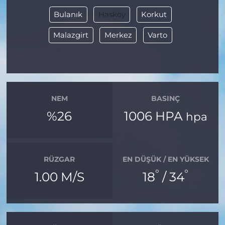
Bulanık
Hasköy
Korkut
Malazgirt
Merkez
Varto
NEM
BASINÇ
%26
1006 HPA
hpa
RÜZGAR
EN DÜŞÜK / EN YÜKSEK
°
°
1.00 M/S
18
/ 34