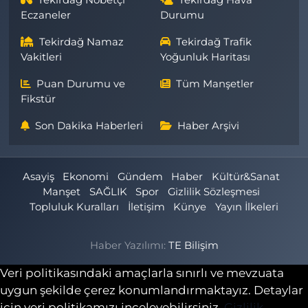
Tekirdağ Nöbetçi
Tekirdağ Hava
Eczaneler
Durumu
Tekirdağ Namaz
Tekirdağ Trafik
Vakitleri
Yoğunluk Haritası
Puan Durumu ve
Tüm Manşetler
Fikstür
Son Dakika Haberleri
Haber Arşivi
Asayiş
Ekonomi
Gündem
Haber
Kültür&Sanat
Manşet
SAĞLIK
Spor
Gizlilik Sözleşmesi
Topluluk Kuralları
İletişim
Künye
Yayın İlkeleri
Haber Yazılımı:
TE Bilişim
Veri politikasındaki amaçlarla sınırlı ve mevzuata
uygun şekilde çerez konumlandırmaktayız. Detaylar
için veri politikamızı inceleyebilirsiniz.
Gizlilik