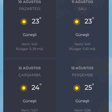
10 AĞUSTOS
11 AĞUSTOS
PAZARTESI
SALI
°
°
23
23
Güneşli
Güneşli
Nem: %41
Nem: %41
Rüzgar: 5.39 m/s
Rüzgar: 5.61 m/s
12 AĞUSTOS
13 AĞUSTOS
ÇARŞAMBA
PERŞEMBE
°
°
24
25
Güneşli
Güneşli
Nem: %37
Nem: %36