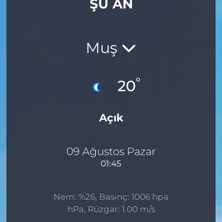
ŞU AN
Gizlilik Sözleşmesi
İletişim
Muş
Künye
°
20
Topluluk Kuralları
Açık
Yayın İlkeleri
09 Ağustos Pazar
01:45
Nem: %26, Basınç: 1006 hpa
hPa, Rüzgar: 1.00 m/s