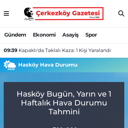
Asayiş
Tekirdağ Nöbetçi Eczaneler
Gündem
Ekonomi
Asayiş
Spor
Ekonomi
Tekirdağ Hava Durumu
09:39
Kapaklı'da Taklalı Kaza: 1 Kişi Yaralandı
Gündem
Tekirdağ Namaz Vakitleri
Hasköy Hava Durumu
Haber
Tekirdağ Trafik Yoğunluk Haritası
Kültür&Sanat
Süper Lig Puan Durumu ve Fikstür
Hasköy Bugün, Yarın ve 1
Manşet
Tüm Manşetler
Haftalık Hava Durumu
SAĞLIK
Son Dakika Haberleri
Tahmini
Spor
Haber Arşivi