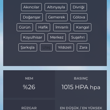
Akıncılar
Altınyayla
Divriği
Doğanşar
Gemerek
Gölova
Gürün
Hafik
İmranlı
Kangal
Koyulhisar
Merkez
Suşehri
Şarkışla
Ulaş
Yıldızeli
Zara
NEM
BASINÇ
%26
1015 HPA
hpa
RÜZGAR
EN DÜŞÜK / EN YÜKSEK