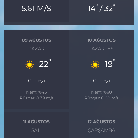
°
°
5.61 M/S
14
/ 32
09 AĞUSTOS
10 AĞUSTOS
PAZAR
PAZARTESI
°
°
22
19
Güneşli
Güneşli
Nem: %45
Nem: %60
Rüzgar: 8.39 m/s
Rüzgar: 8.00 m/s
11 AĞUSTOS
12 AĞUSTOS
SALI
ÇARŞAMBA