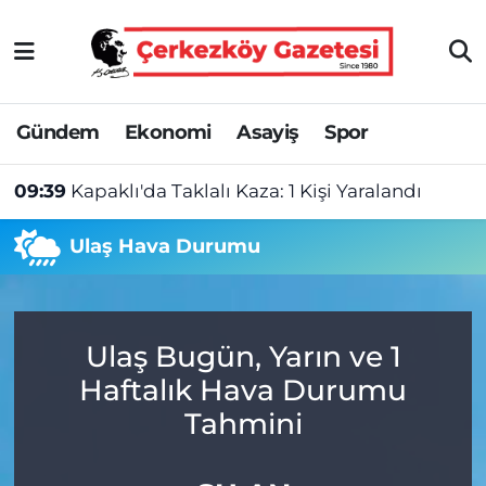
Asayiş
Tekirdağ Nöbetçi Eczaneler
Gündem
Ekonomi
Asayiş
Spor
Ekonomi
Tekirdağ Hava Durumu
09:39
Kapaklı'da Taklalı Kaza: 1 Kişi Yaralandı
Gündem
Tekirdağ Namaz Vakitleri
Ulaş Hava Durumu
Haber
Tekirdağ Trafik Yoğunluk Haritası
Kültür&Sanat
Süper Lig Puan Durumu ve Fikstür
Ulaş Bugün, Yarın ve 1
Manşet
Tüm Manşetler
Haftalık Hava Durumu
SAĞLIK
Son Dakika Haberleri
Tahmini
Spor
Haber Arşivi