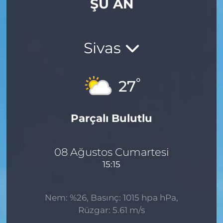
ŞU AN
Gizlilik Sözleşmesi
İletişim
Sivas
Künye
°
27
Topluluk Kuralları
Parçalı Bulutlu
Yayın İlkeleri
08 Ağustos Cumartesi
15:15
Nem: %26, Basınç: 1015 hpa hPa,
Rüzgar: 5.61 m/s