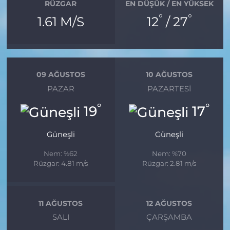
RÜZGAR
EN DÜŞÜK / EN YÜKSEK
°
°
1.61 M/S
12
/ 27
09 AĞUSTOS
10 AĞUSTOS
PAZAR
PAZARTESI
°
°
19
17
Güneşli
Güneşli
Nem: %62
Nem: %70
Rüzgar: 4.81 m/s
Rüzgar: 2.81 m/s
11 AĞUSTOS
12 AĞUSTOS
SALI
ÇARŞAMBA