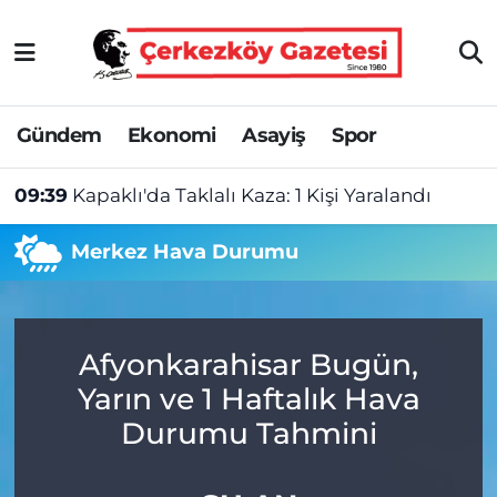
Asayiş
Tekirdağ Nöbetçi Eczaneler
Gündem
Ekonomi
Asayiş
Spor
Ekonomi
Tekirdağ Hava Durumu
09:39
Kapaklı'da Taklalı Kaza: 1 Kişi Yaralandı
Gündem
Tekirdağ Namaz Vakitleri
Merkez Hava Durumu
Haber
Tekirdağ Trafik Yoğunluk Haritası
Kültür&Sanat
Süper Lig Puan Durumu ve Fikstür
Afyonkarahisar Bugün,
Manşet
Tüm Manşetler
Yarın ve 1 Haftalık Hava
SAĞLIK
Son Dakika Haberleri
Durumu Tahmini
Spor
Haber Arşivi