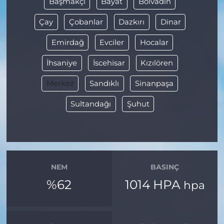
Başmakçı
Bayat
Bolvadin
Çay
Çobanlar
Dazkırı
Dinar
Emirdağ
Evciler
Hocalar
İhsaniye
İscehisar
Kızılören
Merkez
Sandıklı
Sinanpaşa
Sultandağı
Şuhut
NEM
BASINÇ
%62
1014 HPA
hpa