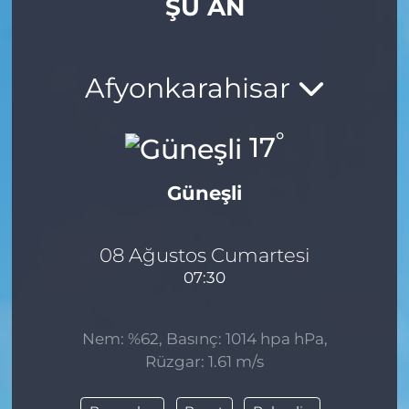
ŞU AN
Gizlilik Sözleşmesi
İletişim
Afyonkarahisar
Künye
°
17
Topluluk Kuralları
Güneşli
Yayın İlkeleri
08 Ağustos Cumartesi
07:30
Nem: %62, Basınç: 1014 hpa hPa,
Rüzgar: 1.61 m/s