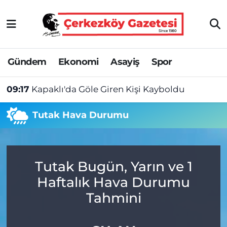
Asayiş
Tekirdağ Nöbetçi Eczaneler
Gündem
Ekonomi
Asayiş
Spor
Ekonomi
Tekirdağ Hava Durumu
09:17
Kapaklı'da Göle Giren Kişi Kayboldu
Gündem
Tekirdağ Namaz Vakitleri
Tutak Hava Durumu
Haber
Tekirdağ Trafik Yoğunluk Haritası
Kültür&Sanat
Süper Lig Puan Durumu ve Fikstür
Tutak Bugün, Yarın ve 1
Manşet
Tüm Manşetler
Haftalık Hava Durumu
SAĞLIK
Son Dakika Haberleri
Tahmini
Spor
Haber Arşivi