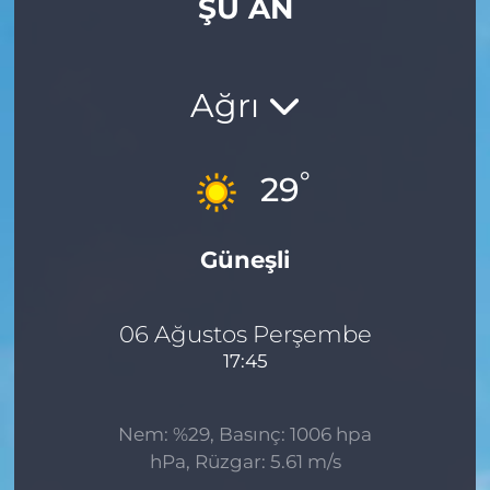
ŞU AN
Gizlilik Sözleşmesi
İletişim
Ağrı
Künye
°
29
Topluluk Kuralları
Güneşli
Yayın İlkeleri
06 Ağustos Perşembe
17:45
Nem: %29, Basınç: 1006 hpa
hPa, Rüzgar: 5.61 m/s