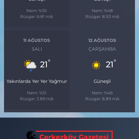
Nem: %35
Nem: %48
Rüzgar: 6.81 m/s
Rüzgar: 8.50 m/s
11 AĞUSTOS
12 AĞUSTOS
SALI
ÇARŞAMBA
°
°
21
21
Yakınlarda Yer Yer Yağmur
Güneşli
Nem: %51
Nem: %46
Rüzgar: 3.89 m/s
Rüzgar: 8.89 m/s