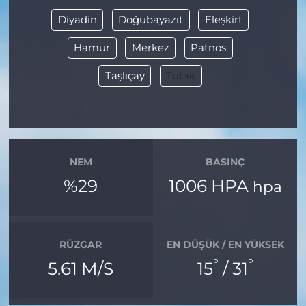
Diyadin
Doğubayazıt
Eleşkirt
Hamur
Merkez
Patnos
Taşlıçay
Tutak
NEM
BASINÇ
%29
1006 HPA
hpa
RÜZGAR
EN DÜŞÜK / EN YÜKSEK
°
°
5.61 M/S
15
/ 31