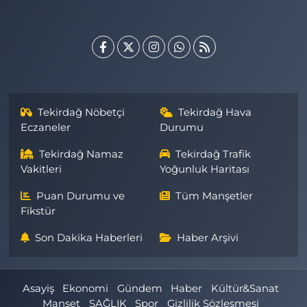
Tekirdağ Nöbetçi
Tekirdağ Hava
Eczaneler
Durumu
Tekirdağ Namaz
Tekirdağ Trafik
Vakitleri
Yoğunluk Haritası
Puan Durumu ve
Tüm Manşetler
Fikstür
Son Dakika Haberleri
Haber Arşivi
Asayiş
Ekonomi
Gündem
Haber
Kültür&Sanat
Manşet
SAĞLIK
Spor
Gizlilik Sözleşmesi