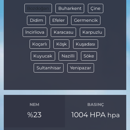
Bozdoğan
Buharkent
Çine
Didim
Efeler
Germencik
İncirliova
Karacasu
Karpuzlu
Koçarlı
Köşk
Kuşadası
Kuyucak
Nazilli
Söke
Sultanhisar
Yenipazar
NEM
BASINÇ
%23
1004 HPA
hpa