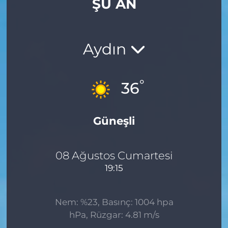
ŞU AN
Gizlilik Sözleşmesi
İletişim
Aydın
Künye
°
36
Topluluk Kuralları
Güneşli
Yayın İlkeleri
08 Ağustos Cumartesi
19:15
Nem: %23, Basınç: 1004 hpa
hPa, Rüzgar: 4.81 m/s