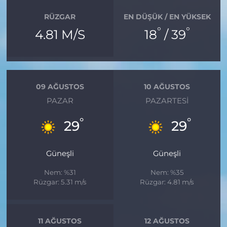
RÜZGAR
EN DÜŞÜK / EN YÜKSEK
°
°
4.81 M/S
18
/ 39
09 AĞUSTOS
10 AĞUSTOS
PAZAR
PAZARTESI
°
°
29
29
Güneşli
Güneşli
Nem: %31
Nem: %35
Rüzgar: 5.31 m/s
Rüzgar: 4.81 m/s
11 AĞUSTOS
12 AĞUSTOS