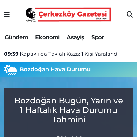
Asayiş
Tekirdağ Nöbetçi Eczaneler
Gündem
Ekonomi
Asayiş
Spor
Ekonomi
Tekirdağ Hava Durumu
09:39
Kapaklı'da Taklalı Kaza: 1 Kişi Yaralandı
Gündem
Tekirdağ Namaz Vakitleri
Bozdoğan Hava Durumu
Haber
Tekirdağ Trafik Yoğunluk Haritası
Kültür&Sanat
Süper Lig Puan Durumu ve Fikstür
Bozdoğan Bugün, Yarın ve
Manşet
Tüm Manşetler
1 Haftalık Hava Durumu
SAĞLIK
Son Dakika Haberleri
Tahmini
Spor
Haber Arşivi