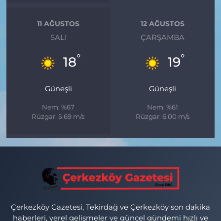
11 AĞUSTOS
12 AĞUSTOS
SALI
ÇARŞAMBA
°
°
18
19
Güneşli
Güneşli
Nem: %67
Nem: %61
Rüzgar: 5.69 m/s
Rüzgar: 6.00 m/s
Çerkezköy Gazetesi, Tekirdağ ve Çerkezköy son dakika
haberleri, yerel gelişmeler ve güncel gündemi hızlı ve