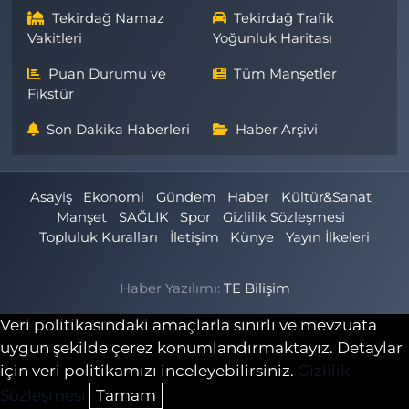
Tekirdağ Namaz
Tekirdağ Trafik
Vakitleri
Yoğunluk Haritası
Puan Durumu ve
Tüm Manşetler
Fikstür
Son Dakika Haberleri
Haber Arşivi
Asayiş
Ekonomi
Gündem
Haber
Kültür&Sanat
Manşet
SAĞLIK
Spor
Gizlilik Sözleşmesi
Topluluk Kuralları
İletişim
Künye
Yayın İlkeleri
Haber Yazılımı:
TE Bilişim
Veri politikasındaki amaçlarla sınırlı ve mevzuata
uygun şekilde çerez konumlandırmaktayız. Detaylar
için veri politikamızı inceleyebilirsiniz.
Gizlilik
Sözleşmesi
Tamam