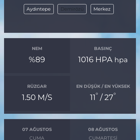
Aydıntepe
Demirözü
Merkez
NEM
BASINÇ
%89
1016 HPA
hpa
RÜZGAR
EN DÜŞÜK / EN YÜKSEK
°
°
1.50 M/S
11
/ 27
07 AĞUSTOS
08 AĞUSTOS
CUMA
CUMARTESI