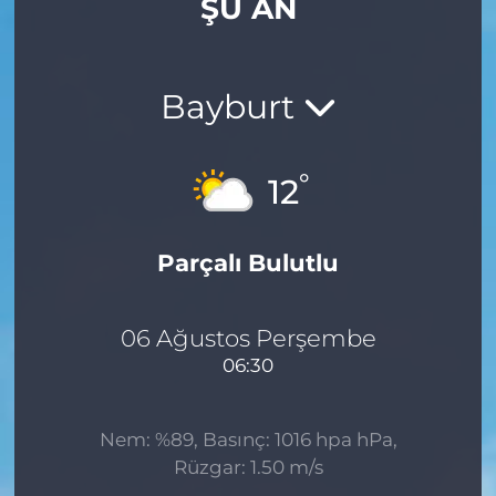
ŞU AN
Gizlilik Sözleşmesi
İletişim
Bayburt
Künye
°
12
Topluluk Kuralları
Parçalı Bulutlu
Yayın İlkeleri
06 Ağustos Perşembe
06:30
Nem: %89, Basınç: 1016 hpa hPa,
Rüzgar: 1.50 m/s