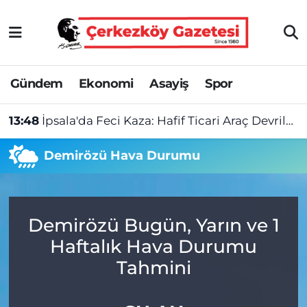
Asayiş
Tekirdağ Nöbetçi Eczaneler
Gündem
Ekonomi
Asayiş
Spor
Ekonomi
Tekirdağ Hava Durumu
13:48
İpsala'da Feci Kaza: Hafif Ticari Araç Devrildi, 1 Ölü 1 Yaralı
Gündem
Tekirdağ Namaz Vakitleri
Demirözü Hava Durumu
Haber
Tekirdağ Trafik Yoğunluk Haritası
Kültür&Sanat
Süper Lig Puan Durumu ve Fikstür
Demirözü Bugün, Yarın ve 1
Manşet
Tüm Manşetler
Haftalık Hava Durumu
SAĞLIK
Son Dakika Haberleri
Tahmini
Spor
Haber Arşivi