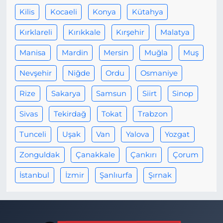
Kilis
Kocaeli
Konya
Kütahya
Kırklareli
Kırıkkale
Kırşehir
Malatya
Manisa
Mardin
Mersin
Muğla
Muş
Nevşehir
Niğde
Ordu
Osmaniye
Rize
Sakarya
Samsun
Siirt
Sinop
Sivas
Tekirdağ
Tokat
Trabzon
Tunceli
Uşak
Van
Yalova
Yozgat
Zonguldak
Çanakkale
Çankırı
Çorum
İstanbul
İzmir
Şanlıurfa
Şırnak