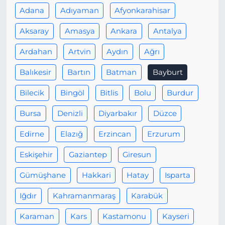
Adana
Adıyaman
Afyonkarahisar
Aksaray
Amasya
Ankara
Antalya
Ardahan
Artvin
Aydın
Ağrı
Balıkesir
Bartın
Batman
Bayburt
Bilecik
Bingöl
Bitlis
Bolu
Burdur
Bursa
Denizli
Diyarbakır
Düzce
Edirne
Elazığ
Erzincan
Erzurum
Eskişehir
Gaziantep
Giresun
Gümüşhane
Hakkari
Hatay
Isparta
Iğdır
Kahramanmaraş
Karabük
Karaman
Kars
Kastamonu
Kayseri