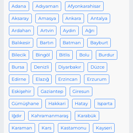
Adana
Adıyaman
Afyonkarahisar
Aksaray
Amasya
Ankara
Antalya
Ardahan
Artvin
Aydın
Ağrı
Balıkesir
Bartın
Batman
Bayburt
Bilecik
Bingöl
Bitlis
Bolu
Burdur
Bursa
Denizli
Diyarbakır
Düzce
Edirne
Elazığ
Erzincan
Erzurum
Eskişehir
Gaziantep
Giresun
Gümüşhane
Hakkari
Hatay
Isparta
Iğdır
Kahramanmaraş
Karabük
Karaman
Kars
Kastamonu
Kayseri