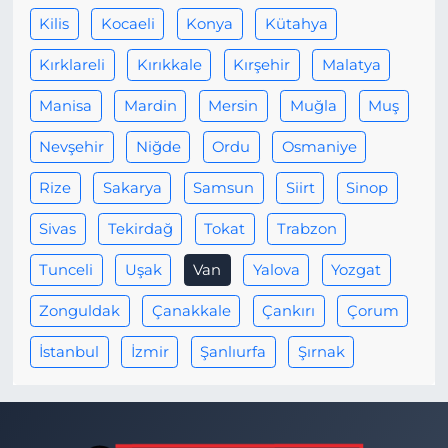
Kilis
Kocaeli
Konya
Kütahya
Kırklareli
Kırıkkale
Kırşehir
Malatya
Manisa
Mardin
Mersin
Muğla
Muş
Nevşehir
Niğde
Ordu
Osmaniye
Rize
Sakarya
Samsun
Siirt
Sinop
Sivas
Tekirdağ
Tokat
Trabzon
Tunceli
Uşak
Van
Yalova
Yozgat
Zonguldak
Çanakkale
Çankırı
Çorum
İstanbul
İzmir
Şanlıurfa
Şırnak