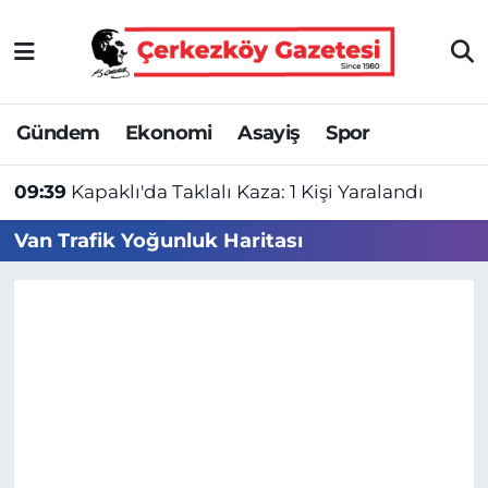
Asayiş
Tekirdağ Nöbetçi Eczaneler
Gündem
Ekonomi
Asayiş
Spor
Ekonomi
Tekirdağ Hava Durumu
09:39
Kapaklı'da Taklalı Kaza: 1 Kişi Yaralandı
Gündem
Tekirdağ Namaz Vakitleri
Van Trafik Yoğunluk Haritası
Haber
Tekirdağ Trafik Yoğunluk Haritası
Kültür&Sanat
Süper Lig Puan Durumu ve Fikstür
Manşet
Tüm Manşetler
SAĞLIK
Son Dakika Haberleri
Spor
Haber Arşivi