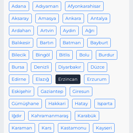
Adana
Adıyaman
Afyonkarahisar
Aksaray
Amasya
Ankara
Antalya
Ardahan
Artvin
Aydın
Ağrı
Balıkesir
Bartın
Batman
Bayburt
Bilecik
Bingöl
Bitlis
Bolu
Burdur
Bursa
Denizli
Diyarbakır
Düzce
Edirne
Elazığ
Erzincan
Erzurum
Eskişehir
Gaziantep
Giresun
Gümüşhane
Hakkari
Hatay
Isparta
Iğdır
Kahramanmaraş
Karabük
Karaman
Kars
Kastamonu
Kayseri