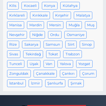
Kilis
Kocaeli
Konya
Kütahya
Kırklareli
Kırıkkale
Kırşehir
Malatya
Manisa
Mardin
Mersin
Muğla
Muş
Nevşehir
Niğde
Ordu
Osmaniye
Rize
Sakarya
Samsun
Siirt
Sinop
Sivas
Tekirdağ
Tokat
Trabzon
Tunceli
Uşak
Van
Yalova
Yozgat
Zonguldak
Çanakkale
Çankırı
Çorum
İstanbul
İzmir
Şanlıurfa
Şırnak