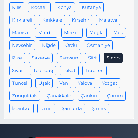
Kilis
Kocaeli
Konya
Kütahya
Kırklareli
Kırıkkale
Kırşehir
Malatya
Manisa
Mardin
Mersin
Muğla
Muş
Nevşehir
Niğde
Ordu
Osmaniye
Rize
Sakarya
Samsun
Siirt
Sinop
Sivas
Tekirdağ
Tokat
Trabzon
Tunceli
Uşak
Van
Yalova
Yozgat
Zonguldak
Çanakkale
Çankırı
Çorum
İstanbul
İzmir
Şanlıurfa
Şırnak