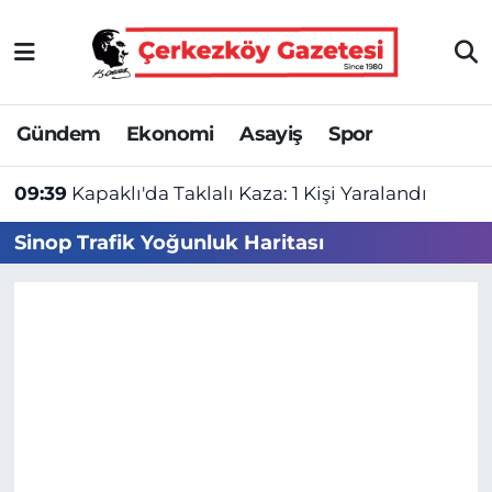
Asayiş
Tekirdağ Nöbetçi Eczaneler
Gündem
Ekonomi
Asayiş
Spor
Ekonomi
Tekirdağ Hava Durumu
09:39
Kapaklı'da Taklalı Kaza: 1 Kişi Yaralandı
Gündem
Tekirdağ Namaz Vakitleri
Sinop Trafik Yoğunluk Haritası
Haber
Tekirdağ Trafik Yoğunluk Haritası
Kültür&Sanat
Süper Lig Puan Durumu ve Fikstür
Manşet
Tüm Manşetler
SAĞLIK
Son Dakika Haberleri
Spor
Haber Arşivi