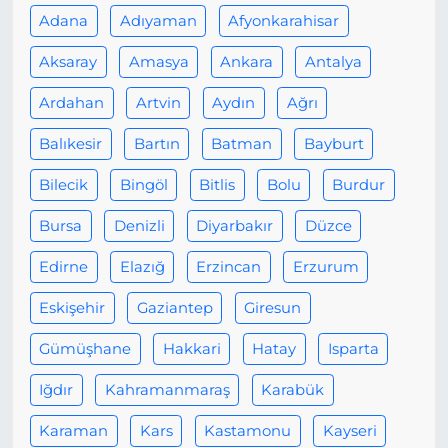
Adana
Adıyaman
Afyonkarahisar
Aksaray
Amasya
Ankara
Antalya
Ardahan
Artvin
Aydın
Ağrı
Balıkesir
Bartın
Batman
Bayburt
Bilecik
Bingöl
Bitlis
Bolu
Burdur
Bursa
Denizli
Diyarbakır
Düzce
Edirne
Elazığ
Erzincan
Erzurum
Eskişehir
Gaziantep
Giresun
Gümüşhane
Hakkari
Hatay
Isparta
Iğdır
Kahramanmaraş
Karabük
Karaman
Kars
Kastamonu
Kayseri