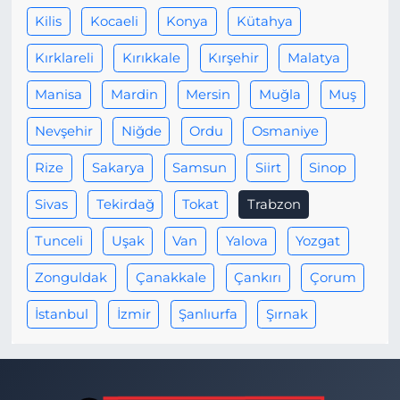
Kilis
Kocaeli
Konya
Kütahya
Kırklareli
Kırıkkale
Kırşehir
Malatya
Manisa
Mardin
Mersin
Muğla
Muş
Nevşehir
Niğde
Ordu
Osmaniye
Rize
Sakarya
Samsun
Siirt
Sinop
Sivas
Tekirdağ
Tokat
Trabzon
Tunceli
Uşak
Van
Yalova
Yozgat
Zonguldak
Çanakkale
Çankırı
Çorum
İstanbul
İzmir
Şanlıurfa
Şırnak