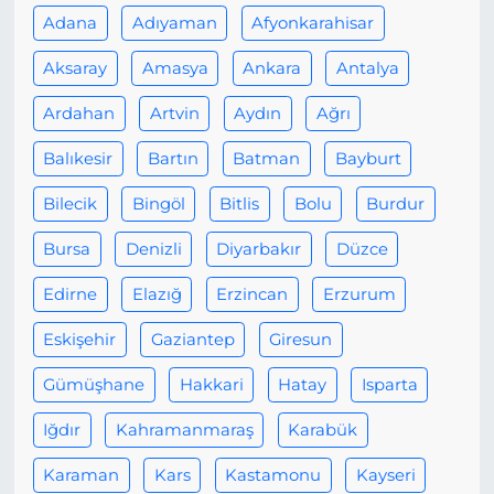
Adana
Adıyaman
Afyonkarahisar
Aksaray
Amasya
Ankara
Antalya
Ardahan
Artvin
Aydın
Ağrı
Balıkesir
Bartın
Batman
Bayburt
Bilecik
Bingöl
Bitlis
Bolu
Burdur
Bursa
Denizli
Diyarbakır
Düzce
Edirne
Elazığ
Erzincan
Erzurum
Eskişehir
Gaziantep
Giresun
Gümüşhane
Hakkari
Hatay
Isparta
Iğdır
Kahramanmaraş
Karabük
Karaman
Kars
Kastamonu
Kayseri