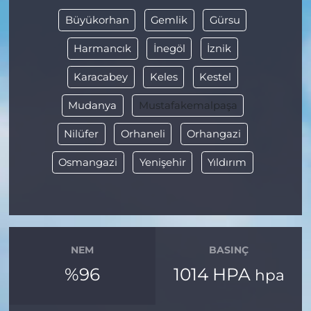
Büyükorhan
Gemlik
Gürsu
Harmancık
İnegöl
İznik
Karacabey
Keles
Kestel
Mudanya
Mustafakemalpaşa
Nilüfer
Orhaneli
Orhangazi
Osmangazi
Yenişehir
Yıldırım
NEM
BASINÇ
%96
1014 HPA
hpa