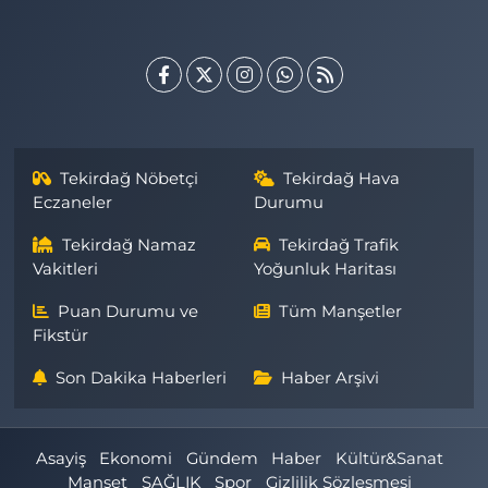
Tekirdağ Nöbetçi
Tekirdağ Hava
Eczaneler
Durumu
Tekirdağ Namaz
Tekirdağ Trafik
Vakitleri
Yoğunluk Haritası
Puan Durumu ve
Tüm Manşetler
Fikstür
Son Dakika Haberleri
Haber Arşivi
Asayiş
Ekonomi
Gündem
Haber
Kültür&Sanat
Manşet
SAĞLIK
Spor
Gizlilik Sözleşmesi