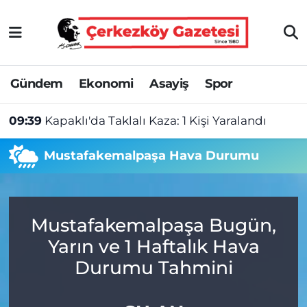
Asayiş
Tekirdağ Nöbetçi Eczaneler
Gündem
Ekonomi
Asayiş
Spor
Ekonomi
Tekirdağ Hava Durumu
09:39
Kapaklı'da Taklalı Kaza: 1 Kişi Yaralandı
Gündem
Tekirdağ Namaz Vakitleri
Mustafakemalpaşa Hava Durumu
Haber
Tekirdağ Trafik Yoğunluk Haritası
Kültür&Sanat
Süper Lig Puan Durumu ve Fikstür
Mustafakemalpaşa Bugün,
Manşet
Tüm Manşetler
Yarın ve 1 Haftalık Hava
SAĞLIK
Son Dakika Haberleri
Durumu Tahmini
Spor
Haber Arşivi