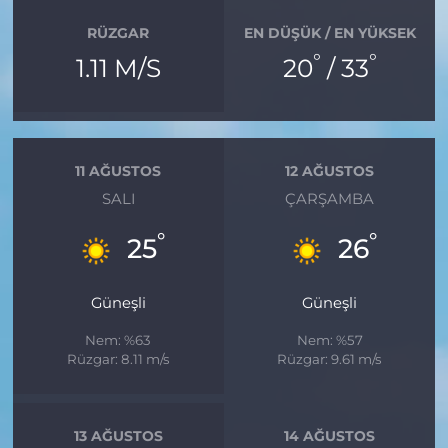
RÜZGAR
EN DÜŞÜK / EN YÜKSEK
°
°
1.11 M/S
20
/ 33
11 AĞUSTOS
12 AĞUSTOS
SALI
ÇARŞAMBA
°
°
25
26
Güneşli
Güneşli
Nem: %63
Nem: %57
Rüzgar: 8.11 m/s
Rüzgar: 9.61 m/s
13 AĞUSTOS
14 AĞUSTOS