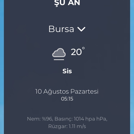
ŞU AN
Gizlilik Sözleşmesi
İletişim
Bursa
Künye
°
20
Topluluk Kuralları
Sis
Yayın İlkeleri
10 Ağustos Pazartesi
05:15
Nem: %96, Basınç: 1014 hpa hPa,
Rüzgar: 1.11 m/s