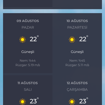
09 AĞUSTOS
10 AĞUSTOS
PAZAR
PAZARTESI
°
°
22
22
Güneşli
Güneşli
Nem: %44
Nem: %45
Rüzgar: 5.19 m/s
Rüzgar: 5.11 m/s
11 AĞUSTOS
12 AĞUSTOS
SALI
ÇARŞAMBA
°
°
23
23