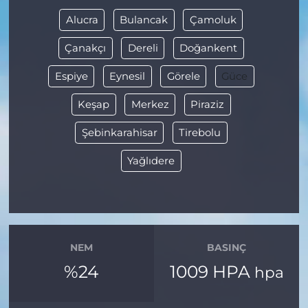
Alucra
Bulancak
Çamoluk
Çanakçı
Dereli
Doğankent
Espiye
Eynesil
Görele
Güce
Keşap
Merkez
Piraziz
Şebinkarahisar
Tirebolu
Yağlıdere
NEM
BASINÇ
%24
1009 HPA
hpa