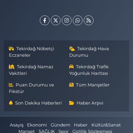
Tekirdağ Nöbetçi
Tekirdağ Hava
Eczaneler
Durumu
Tekirdağ Namaz
Tekirdağ Trafik
Vakitleri
Yoğunluk Haritası
Puan Durumu ve
Tüm Manşetler
Fikstür
Son Dakika Haberleri
Haber Arşivi
Asayiş
Ekonomi
Gündem
Haber
Kültür&Sanat
Manşet
SAĞLIK
Spor
Gizlilik Sözleşmesi