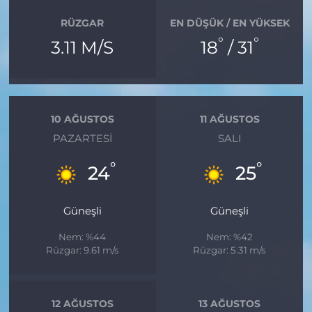
RÜZGAR
EN DÜŞÜK / EN YÜKSEK
°
°
3.11 M/S
18
/ 31
10 AĞUSTOS
11 AĞUSTOS
PAZARTESI
SALI
°
°
24
25
Güneşli
Güneşli
Nem: %44
Nem: %42
Rüzgar: 9.61 m/s
Rüzgar: 5.31 m/s
12 AĞUSTOS
13 AĞUSTOS