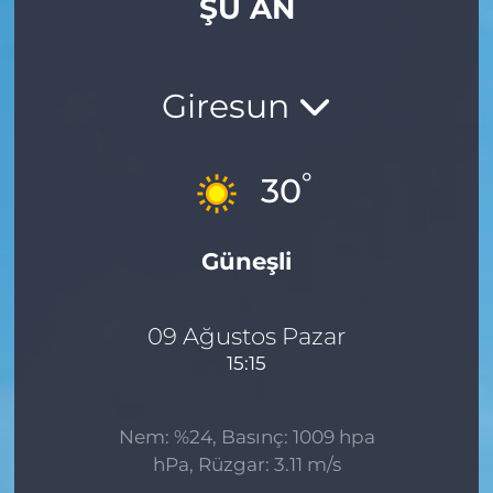
ŞU AN
Gizlilik Sözleşmesi
İletişim
Giresun
Künye
°
30
Topluluk Kuralları
Güneşli
Yayın İlkeleri
09 Ağustos Pazar
15:15
Nem: %24, Basınç: 1009 hpa
hPa, Rüzgar: 3.11 m/s