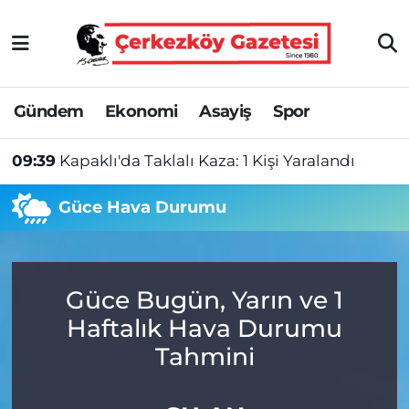
Asayiş
Tekirdağ Nöbetçi Eczaneler
Gündem
Ekonomi
Asayiş
Spor
Ekonomi
Tekirdağ Hava Durumu
09:39
Kapaklı'da Taklalı Kaza: 1 Kişi Yaralandı
Gündem
Tekirdağ Namaz Vakitleri
Güce Hava Durumu
Haber
Tekirdağ Trafik Yoğunluk Haritası
Kültür&Sanat
Süper Lig Puan Durumu ve Fikstür
Güce Bugün, Yarın ve 1
Manşet
Tüm Manşetler
Haftalık Hava Durumu
SAĞLIK
Son Dakika Haberleri
Tahmini
Spor
Haber Arşivi