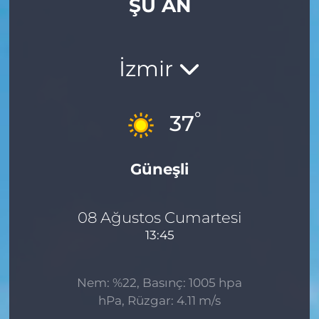
ŞU AN
Gizlilik Sözleşmesi
İletişim
İzmir
Künye
°
37
Topluluk Kuralları
Güneşli
Yayın İlkeleri
08 Ağustos Cumartesi
13:45
Nem: %22, Basınç: 1005 hpa
hPa, Rüzgar: 4.11 m/s