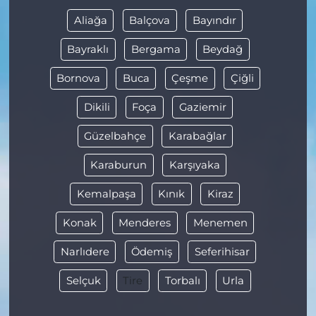
Aliağa
Balçova
Bayındır
Bayraklı
Bergama
Beydağ
Bornova
Buca
Çeşme
Çiğli
Dikili
Foça
Gaziemir
Güzelbahçe
Karabağlar
Karaburun
Karşıyaka
Kemalpaşa
Kınık
Kiraz
Konak
Menderes
Menemen
Narlıdere
Ödemiş
Seferihisar
Selçuk
Tire
Torbalı
Urla