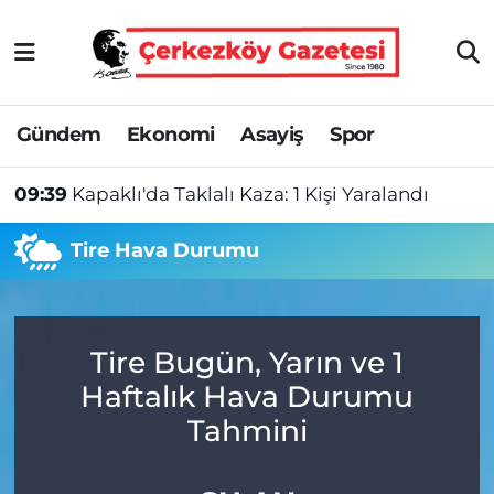
Asayiş
Tekirdağ Nöbetçi Eczaneler
Gündem
Ekonomi
Asayiş
Spor
Ekonomi
Tekirdağ Hava Durumu
09:39
Kapaklı'da Taklalı Kaza: 1 Kişi Yaralandı
Gündem
Tekirdağ Namaz Vakitleri
Tire Hava Durumu
Haber
Tekirdağ Trafik Yoğunluk Haritası
Kültür&Sanat
Süper Lig Puan Durumu ve Fikstür
Tire Bugün, Yarın ve 1
Manşet
Tüm Manşetler
Haftalık Hava Durumu
SAĞLIK
Son Dakika Haberleri
Tahmini
Spor
Haber Arşivi