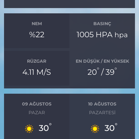
NEM
BASINÇ
%22
1005 HPA
hpa
RÜZGAR
EN DÜŞÜK / EN YÜKSEK
°
°
4.11 M/S
20
/ 39
09 AĞUSTOS
10 AĞUSTOS
PAZAR
PAZARTESI
°
°
30
30